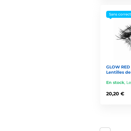
Sans correc
GLOW RED 
Lentilles d
En stock
,
Le
20,20 €