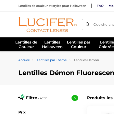
Lentilles de couleur et styles pour Halloween
FAQ
Mod
Que cherche
Lentilles de
Lentilles
Lentilles par
Lentill
Couleur
Halloween
Couleur
Colorée
Accueil
Lentilles par Thème
Lentilles Démon
Lentilles Démon Fluoresce
Filtre
Produits les
- actif
5
Prix