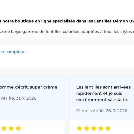
 notre boutique en ligne spécialisée dans les Lentilles Démon UV
une large gamme de lentilles colorées adaptées à tous les styles e
e contact UV
ne se contentent pas d’accentuer votre apparence natu
té et votre unicité.
tion complète
›
vaste sélection de lentilles colorées, conçues pour offrir confort et
che de couleur à votre quotidien avec nos lentilles de haute qualit
curité.
comme décrit, super crème
Les lentilles sont arrivées
rapidement et je suis
vérifié, 31. 7. 2026
extrêmement satisfaite.
Client vérifié, 26. 7. 2026