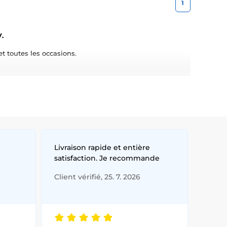
1
.
t toutes les occasions.
relle, mais elles vous permettent également d’exprimer
 sécurité tout au long de la journée.
é, conformes aux normes les plus strictes en matière de
Livraison rapide et entière
satisfaction. Je recommande
Client vérifié, 25. 7. 2026