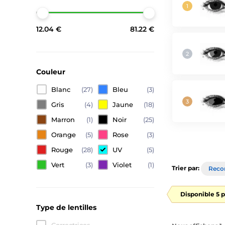
12.04 €
81.22 €
Couleur
Blanc
(27)
Bleu
(3)
Gris
(4)
Jaune
(18)
Marron
(1)
Noir
(25)
Orange
(5)
Rose
(3)
Rouge
(28)
UV
(5)
Vert
(3)
Violet
(1)
Trier par:
Rec
Disponible 5 p
Type de lentilles