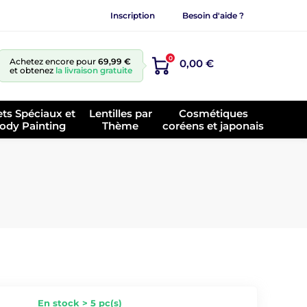
Inscription
Besoin d'aide ?
0
Achetez encore pour
69,99 €
0,00 €
et obtenez
la livraison gratuite
ets Spéciaux et
Lentilles par
Cosmétiques
ody Painting
Thème
coréens et japonais
En stock > 5 pc(s)