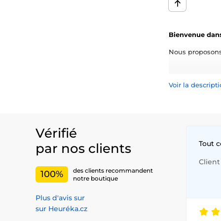
Bienvenue dans
Nous proposons 
Les lentilles d
votre personnali
Voir la descrip
Découvrez notre 
Ajoutez une tou
confort et de sé
Vérifié
Tout 
par nos clients
Client 
des clients recommandent
100%
notre boutique
Plus d'avis sur
sur Heuréka.cz