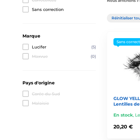
Correctrices
Nous affichons 1-
Sans correction
Réinitialiser tou
Marque
Sans correc
Lucifer
(5)
Maxvue
(0)
Pays d'origine
Corée du Sud
GLOW YELL
Malaisie
Lentilles d
En stock
,
Le
20,20 €