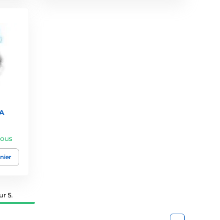
A
vous
nier
r 5.