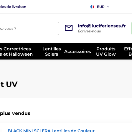
es de livraison
EUR
info@luciferlenses.fr
z-vous ?
Écrivez-nous
es Correctrices
Lentilles
Produits
Eff
Accessoires
s et Halloween
Sclera
UV Glow
B
nt UV
 plus vendus
BLACK MINI SCLERA Lentilles de Couleur