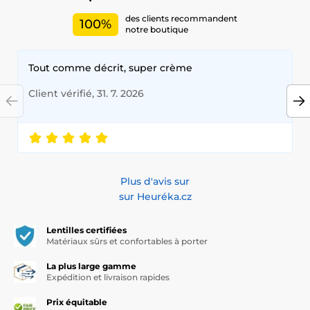
conçues pour offrir confort et sécurité tout au long de la
des clients recommandent
100%
journée.
notre boutique
Ajoutez une touche de couleur à votre quotidien avec nos
lentilles de haute qualité, conformes aux normes les plus
Tout comme décrit, super crème
strictes en matière de confort et de sécurité.
Client vérifié, 31. 7. 2026
Plus d'avis sur
sur Heuréka.cz
Lentilles certifiées
Matériaux sûrs et confortables à porter
La plus large gamme
Expédition et livraison rapides
Prix équitable