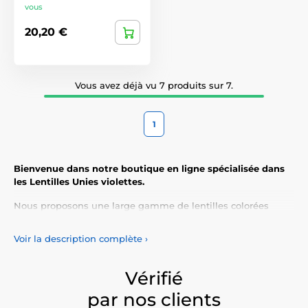
vous
20,20 €
Vous avez déjà vu 7 produits sur 7.
1
Bienvenue dans notre boutique en ligne spécialisée dans
les Lentilles Unies violettes.
Nous proposons une large gamme de lentilles colorées
adaptées à tous les styles et toutes les occasions.
Voir la description complète
›
Les lentilles de contact violettes
ne se contentent pas
d’accentuer votre apparence naturelle, mais elles vous
permettent également d’exprimer votre personnalité et votre
Vérifié
unicité.
par nos clients
Découvrez notre vaste sélection de lentilles colorées,