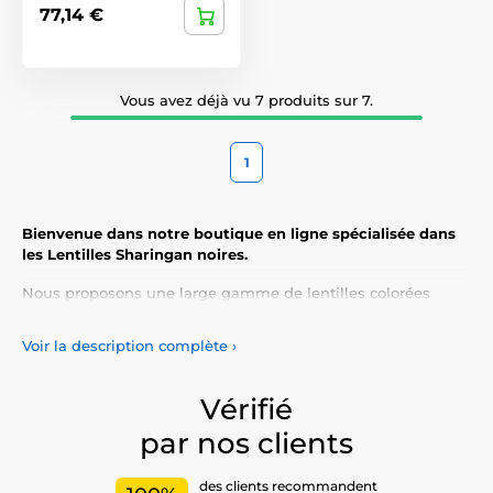
77,14 €
Vous avez déjà vu 7 produits sur 7.
1
Bienvenue dans notre boutique en ligne spécialisée dans
les Lentilles Sharingan noires.
Nous proposons une large gamme de lentilles colorées
adaptées à tous les styles et toutes les occasions.
Voir la description complète
›
Les lentilles de contact noires
ne se contentent pas
d’accentuer votre apparence naturelle, mais elles vous
permettent également d’exprimer votre personnalité et votre
Vérifié
unicité.
par nos clients
Découvrez notre vaste sélection de lentilles colorées,
conçues pour offrir confort et sécurité tout au long de la
des clients recommandent