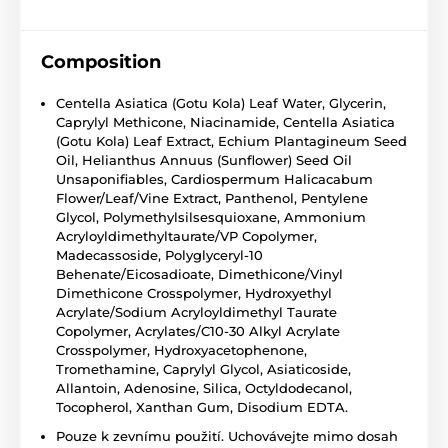
Composition
Centella Asiatica (Gotu Kola) Leaf Water, Glycerin,
Caprylyl Methicone, Niacinamide, Centella Asiatica
(Gotu Kola) Leaf Extract, Echium Plantagineum Seed
Oil, Helianthus Annuus (Sunflower) Seed Oil
Unsaponifiables, Cardiospermum Halicacabum
Flower/Leaf/Vine Extract, Panthenol, Pentylene
Glycol, Polymethylsilsesquioxane, Ammonium
Acryloyldimethyltaurate/VP Copolymer,
Madecassoside, Polyglyceryl-10
Behenate/Eicosadioate, Dimethicone/Vinyl
Dimethicone Crosspolymer, Hydroxyethyl
Acrylate/Sodium Acryloyldimethyl Taurate
Copolymer, Acrylates/C10-30 Alkyl Acrylate
Crosspolymer, Hydroxyacetophenone,
Tromethamine, Caprylyl Glycol, Asiaticoside,
Allantoin, Adenosine, Silica, Octyldodecanol,
Tocopherol, Xanthan Gum, Disodium EDTA.
Pouze k zevnímu použití. Uchovávejte mimo dosah