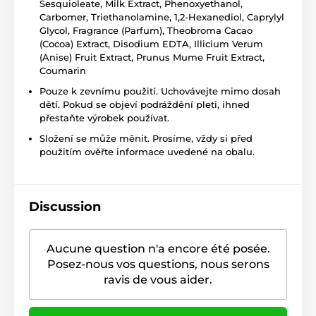
Sesquioleate, Milk Extract, Phenoxyethanol,
Carbomer, Triethanolamine, 1,2-Hexanediol, Caprylyl
Glycol, Fragrance (Parfum), Theobroma Cacao
(Cocoa) Extract, Disodium EDTA, Illicium Verum
(Anise) Fruit Extract, Prunus Mume Fruit Extract,
Coumarin
Pouze k zevnímu použití. Uchovávejte mimo dosah
dětí. Pokud se objeví podráždění pleti, ihned
přestaňte výrobek používat.
Složení se může měnit. Prosíme, vždy si před
použitím ověřte informace uvedené na obalu.
Discussion
Aucune question n'a encore été posée.
Posez-nous vos questions, nous serons
ravis de vous aider.