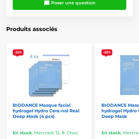
Poser une question
Produits associés
-22%
-25%
BIODANCE Masque facial
BIODANCE Masq
hydrogel Hydro Cera-nol Real
hydrogel Hydro 
Deep Mask (4 pcs)
Deep Mask
En stock
,
Mercredi 12. 8. Chez
En stock
,
Mercred