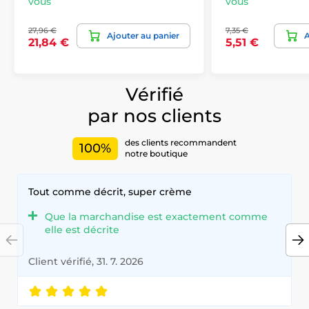
vous
vous
27,96 €
7,35 €
Ajouter au panier
A
21,84 €
5,51 €
Vérifié
par nos clients
des clients recommandent
100%
notre boutique
Tout comme décrit, super crème
Que la marchandise est exactement comme
elle est décrite
Client vérifié, 31. 7. 2026