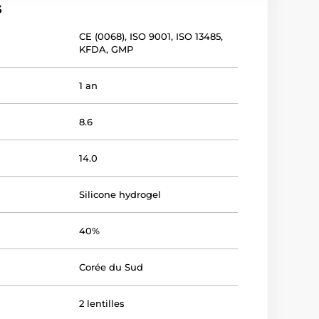
s
CE (0068)
,
ISO 9001
,
ISO 13485
,
KFDA
,
GMP
1 an
8.6
14.0
Silicone hydrogel
40%
Corée du Sud
2 lentilles