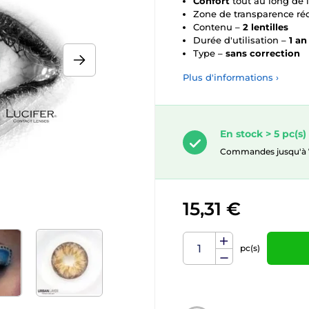
Confort
tout au long de 
Zone de transparence ré
Contenu –
2 lentilles
Durée d'utilisation –
1 an
Type –
sans correction
Plus d'informations ›
En stock > 5 pc(s)
Commandes jusqu'à 7. 
15,31 €
pc(s)