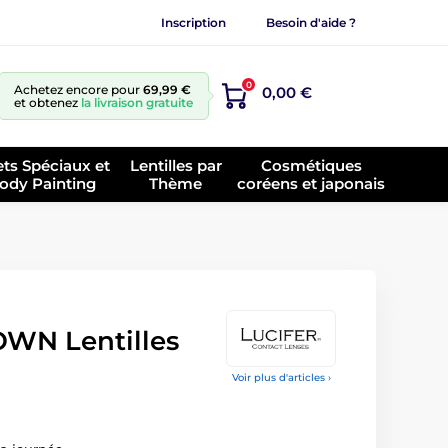
Inscription
Besoin d'aide ?
0
Achetez encore pour
69,99 €
0,00 €
et obtenez
la livraison gratuite
ets Spéciaux et
Lentilles par
Cosmétiques
ody Painting
Thème
coréens et japonais
N Lentilles
Voir plus d'articles ›