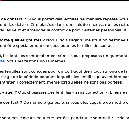
es de contact ?
Si vous portez des lentilles de manière répétée, vou
 lentilles doivent être placées dans une solution neuve, qui les netto
er les yeux et améliorer le confort de port. Certaines personnes uti
mporte quelles gouttes ?
Non. Il doit s’agir d’une solution destinée a
nt être spécialement conçues pour les lentilles de contact.
ct, les lentilles sont totalement sûres. Nous proposons uniquemen
ité
. Nous les testons nous-mêmes.
es lentilles sont conçues pour un port quotidien tout au long de la
 s’agit de la période pendant laquelle les lentilles peuvent être port
 entretenir correctement, même lorsqu’elles ne sont pas portées.
t visuel ?
Oui, choisissez des lentilles « sans correction ». Elles ne m
 de contact ?
De manière générale, si vous êtes capable de mettre et d
e sont pas conçues pour être portées pendant le sommeil. Si cela arr