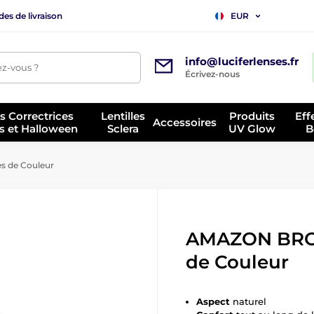
es de livraison
EUR
info@luciferlenses.fr
z-vous ?
Écrivez-nous
es Correctrices
Lentilles
Produits
Eff
Accessoires
s et Halloween
Sclera
UV Glow
B
 de Couleur
AMAZON BROW
de Couleur
Aspect
naturel