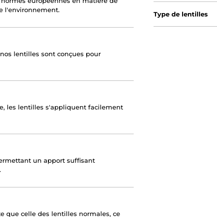
s normes européennes en matière de
de l'environnement.
Type de lentilles
nos lentilles sont conçues pour
e, les lentilles s'appliquent facilement
ermettant un apport suffisant
.
te que celle des lentilles normales, ce