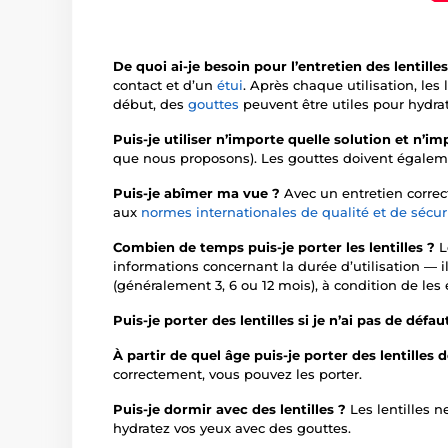
De quoi ai-je besoin pour l’entretien des lentill
contact et d’un
étui
. Après chaque utilisation, les
début, des
gouttes
peuvent être utiles pour hydrat
Puis-je utiliser n’importe quelle solution et n’i
que nous proposons). Les gouttes doivent égaleme
Puis-je abîmer ma vue ?
Avec un entretien corre
aux
normes internationales de qualité et de sécur
Combien de temps puis-je porter les lentilles ?
L
informations concernant la durée d’utilisation — il
(généralement 3, 6 ou 12 mois), à condition de les
Puis-je porter des lentilles si je n’ai pas de défau
À partir de quel âge puis-je porter des lentilles
correctement, vous pouvez les porter.
Puis-je dormir avec des lentilles ?
Les lentilles n
hydratez vos yeux avec des gouttes.