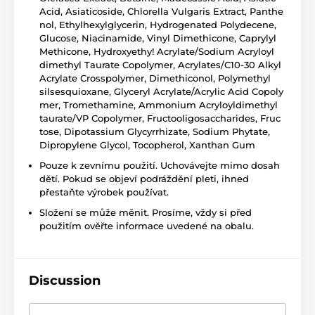
Acid, Asiaticoside, Chlorella Vulgaris Extract, Panthe
nol, Ethylhexylglycerin, Hydrogenated Polydecene,
Glucose, Niacinamide, Vinyl Dimethicone, Caprylyl
Methicone, Hydroxyethy! Acrylate/Sodium Acryloyl
dimethyl Taurate Copolymer, Acrylates/C10-30 Alkyl
Acrylate Crosspolymer, Dimethiconol, Polymethyl
silsesquioxane, Glyceryl Acrylate/Acrylic Acid Copoly
mer, Tromethamine, Ammonium Acryloyldimethyl
taurate/VP Copolymer, Fructooligosaccharides, Fruc
tose, Dipotassium Glycyrrhizate, Sodium Phytate,
Dipropylene Glycol, Tocopherol, Xanthan Gum
Pouze k zevnímu použití. Uchovávejte mimo dosah
dětí. Pokud se objeví podráždění pleti, ihned
přestaňte výrobek používat.
Složení se může měnit. Prosíme, vždy si před
použitím ověřte informace uvedené na obalu.
Discussion