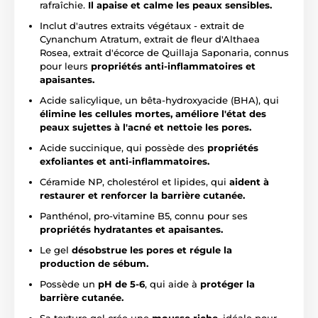
rafraîchie.
Il apaise et calme les peaux sensibles.
Inclut d'autres extraits végétaux - extrait de
Cynanchum Atratum, extrait de fleur d'Althaea
Rosea, extrait d'écorce de Quillaja Saponaria, connus
pour leurs
propriétés anti-inflammatoires et
apaisantes.
Acide salicylique, un bêta-hydroxyacide (BHA), qui
élimine les cellules mortes, améliore l'état des
peaux sujettes à l'acné et nettoie les pores.
Acide succinique, qui possède des
propriétés
exfoliantes et anti-inflammatoires.
Céramide NP, cholestérol et lipides, qui
aident à
restaurer et renforcer la barrière cutanée.
Panthénol, pro-vitamine B5, connu pour ses
propriétés hydratantes et apaisantes.
Le gel
désobstrue les pores et régule la
production de sébum.
Possède un
pH de 5-6
, qui aide à
protéger la
barrière cutanée.
Sa texture gel crée une
mousse riche
, idéale pour