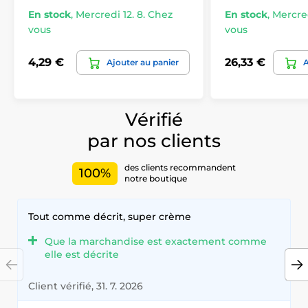
En stock
,
Mercredi 12. 8. Chez
En stock
,
Mercred
vous
vous
4,29 €
26,33 €
Ajouter au panier
A
Vérifié
par nos clients
des clients recommandent
100%
notre boutique
Tout comme décrit, super crème
Que la marchandise est exactement comme
elle est décrite
Client vérifié, 31. 7. 2026