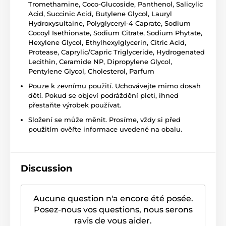
Tromethamine, Coco-Glucoside, Panthenol, Salicylic
Acid, Succinic Acid, Butylene Glycol, Lauryl
Hydroxysultaine, Polyglyceryl-4 Caprate, Sodium
Cocoyl Isethionate, Sodium Citrate, Sodium Phytate,
Hexylene Glycol, Ethylhexylglycerin, Citric Acid,
Protease, Caprylic/Capric Triglyceride, Hydrogenated
Lecithin, Ceramide NP, Dipropylene Glycol,
Pentylene Glycol, Cholesterol, Parfum
Pouze k zevnímu použití. Uchovávejte mimo dosah
dětí. Pokud se objeví podráždění pleti, ihned
přestaňte výrobek používat.
Složení se může měnit. Prosíme, vždy si před
použitím ověřte informace uvedené na obalu.
Discussion
Aucune question n'a encore été posée.
Posez-nous vos questions, nous serons
ravis de vous aider.