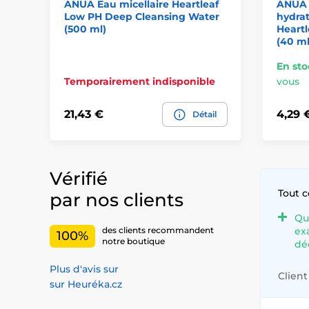
ANUA Eau micellaire Heartleaf
ANUA 
Low PH Deep Cleansing Water
hydrat
(500 ml)
Heartl
(40 ml
En sto
Temporairement indisponible
vous
21,43 €
4,29 
Détail
Vérifié
Tout 
par nos clients
Qu
ex
des clients recommandent
100%
notre boutique
dé
Plus d'avis sur
Client 
sur Heuréka.cz