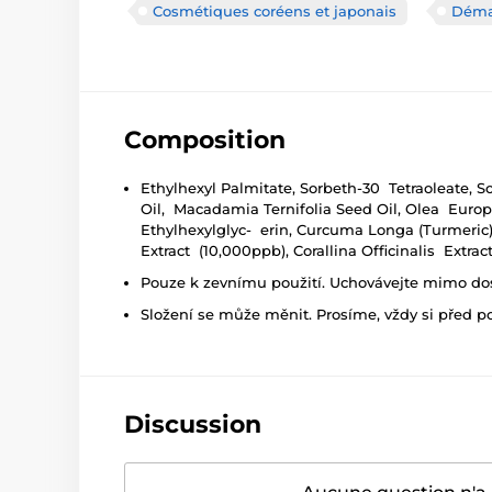
Cosmétiques coréens et japonais
Démaq
Composition
Ethylhexyl Palmitate, Sorbeth-30 Tetraoleate, S
Oil, Macadamia Ternifolia Seed Oil, Olea Europae
Ethylhexylglyc- erin, Curcuma Longa (Turmeric)
Extract (10,000ppb), Corallina Officinalis Extr
Pouze k zevnímu použití. Uchovávejte mimo dosa
Složení se může měnit. Prosíme, vždy si před p
Discussion