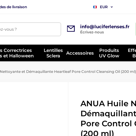
es de livraison
EUR
info@luciferlenses.fr
z-vous ?
Écrivez-nous
es Correctrices
Lentilles
Produits
Eff
Accessoires
s et Halloween
Sclera
UV Glow
B
ettoyante et Démaquillante Heartleaf Pore Control Cleansing Oil (200 ml)
ANUA Huile N
Démaquillant
Pore Control 
(200 ml)