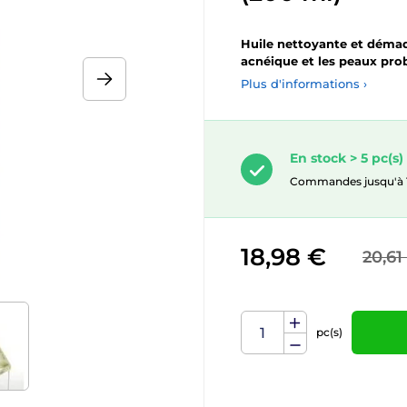
Huile nettoyante et déma
acnéique et les peaux pro
Plus d'informations ›
En stock > 5 pc(s)
Commandes jusqu'à 10.
18,98 €
20,61
pc(s)