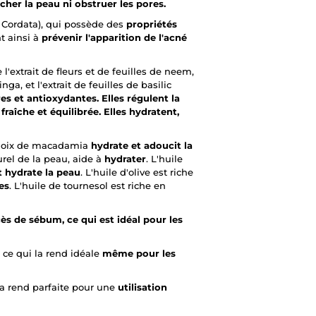
écher la peau ni obstruer les pores.
a Cordata), qui possède des
propriétés
nt ainsi à
prévenir l'apparition de l'acné
 l'extrait de fleurs et de feuilles de neem,
nga, et l'extrait de feuilles de basilic
es et antioxydantes.
Elles régulent la
raîche et équilibrée. Elles hydratent,
e noix de macadamia
hydrate et adoucit la
urel de la peau, aide à
hydrater
. L'huile
t hydrate la peau
. L'huile d'olive est riche
es
. L'huile de tournesol est riche en
cès de sébum, ce qui est idéal pour les
, ce qui la rend idéale
même pour les
 la rend parfaite pour une
utilisation