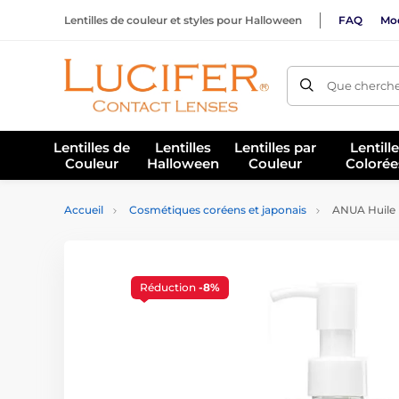
Lentilles de couleur et styles pour Halloween
FAQ
Mod
Que cherche
Lentilles de
Lentilles
Lentilles par
Lentill
Couleur
Halloween
Couleur
Colorée
Accueil
Cosmétiques coréens et japonais
ANUA Huile N
Réduction
-8%