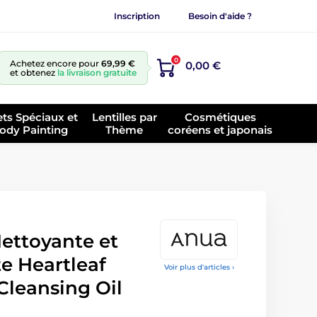
Inscription
Besoin d'aide ?
0
Achetez encore pour
69,99 €
0,00 €
et obtenez
la livraison gratuite
ets Spéciaux et
Lentilles par
Cosmétiques
ody Painting
Thème
coréens et japonais
ettoyante et
e Heartleaf
Voir plus d'articles ›
Cleansing Oil