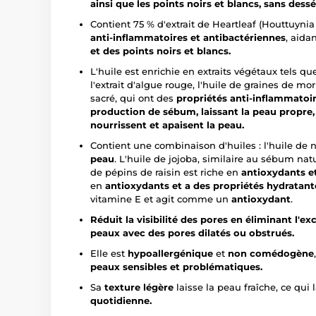
ainsi que les points noirs et blancs, sans dess
Contient 75 % d'extrait de Heartleaf (Houttuyni
anti-inflammatoires et antibactériennes
, aida
et des points noirs et blancs.
L'huile est enrichie en extraits végétaux tels que
l'extrait d'algue rouge, l'huile de graines de mori
sacré, qui ont des
propriétés anti-inflammatoir
production de sébum, laissant la peau propre, f
nourrissent et apaisent la peau.
Contient une combinaison d'huiles : l'huile d
peau
. L'huile de jojoba, similaire au sébum nat
de pépins de raisin est riche en
antioxydants e
en
antioxydants et a des propriétés hydratant
vitamine E et agit comme un
antioxydant
.
Réduit la visibilité des pores en éliminant l'ex
peaux avec des pores dilatés ou obstrués.
Elle est
hypoallergénique
et
non comédogène
peaux sensibles et problématiques.
Sa
texture légère
laisse la peau fraîche, ce qui
quotidienne.