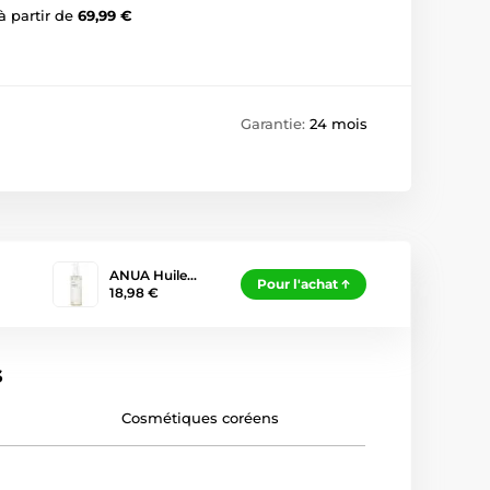
à partir de
69,99 €
Garantie:
24 mois
ANUA Huile…
Pour l'achat
18,98 €
s
Cosmétiques coréens