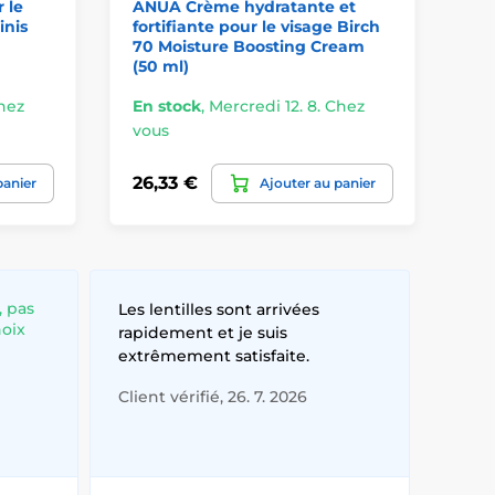
 le
ANUA Crème hydratante et
Dr
inis
fortifiante pour le visage Birch
BP
70 Moisture Boosting Cream
(50 ml)
Chez
En stock
,
Mercredi 12. 8. Chez
En
vous
vo
26,33 €
3,
panier
Ajouter au panier
, pas
Les lentilles sont arrivées
hoix
rapidement et je suis
extrêmement satisfaite.
Client vérifié, 26. 7. 2026