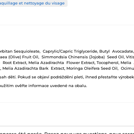
uillage et nettoyage du visage
orbitan Sesquioleate, Caprylic/Capric Triglyceride, Butyl Avocada
a (Olive) Fruit Oil, Simmondsia Chinensis (Jojoba) Seed Oil, Vitis 
 Root Extract, Melia Azadirachta Flower Extract, Tocopherol, Melia
act, Melia Azadirachta Bark Extract, Moringa Oleifera Seed Oil, Oc
h dětí. Pokud se objeví podráždění pleti, ihned přestaňte výrobek
oužitím ověřte informace uvedené na obalu.