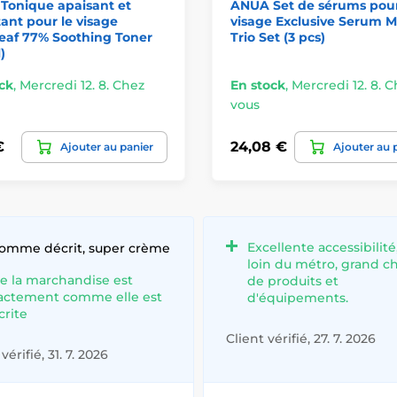
Tonique apaisant et
ANUA Set de sérums pour
ant pour le visage
visage Exclusive Serum M
eaf 77% Soothing Toner
Trio Set (3 pcs)
)
ck
,
Mercredi 12. 8. Chez
En stock
,
Mercredi 12. 8. 
vous
€
24,08 €
Ajouter au panier
Ajouter au 
Excellente accessibilité
comme décrit, super crème
loin du métro, grand c
e la marchandise est
de produits et
actement comme elle est
d'équipements.
crite
Client vérifié, 27. 7. 2026
vérifié, 31. 7. 2026