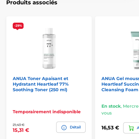
Produits associés
-29%
ANUA Toner Apaisant et
ANUA Gel mouss
Hydratant Heartleaf 77%
Heartleaf Succin
Soothing Toner (250 ml)
Cleansing Foam 
En stock
,
Mercred
Temporairement indisponible
vous
21,43 €
Détail
16,53 €
A
15,31 €