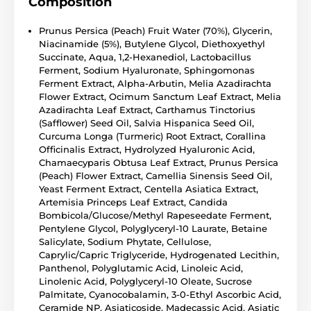
Composition
Prunus Persica (Peach) Fruit Water (70%), Glycerin,
Niacinamide (5%), Butylene Glycol, Diethoxyethyl
Succinate, Aqua, 1,2-Hexanediol, Lactobacillus
Ferment, Sodium Hyaluronate, Sphingomonas
Ferment Extract, Alpha-Arbutin, Melia Azadirachta
Flower Extract, Ocimum Sanctum Leaf Extract, Melia
Azadirachta Leaf Extract, Carthamus Tinctorius
(Safflower) Seed Oil, Salvia Hispanica Seed Oil,
Curcuma Longa (Turmeric) Root Extract, Corallina
Officinalis Extract, Hydrolyzed Hyaluronic Acid,
Chamaecyparis Obtusa Leaf Extract, Prunus Persica
(Peach) Flower Extract, Camellia Sinensis Seed Oil,
Yeast Ferment Extract, Centella Asiatica Extract,
Artemisia Princeps Leaf Extract, Candida
Bombicola/Glucose/Methyl Rapeseedate Ferment,
Pentylene Glycol, Polyglyceryl-10 Laurate, Betaine
Salicylate, Sodium Phytate, Cellulose,
Caprylic/Capric Triglyceride, Hydrogenated Lecithin,
Panthenol, Polyglutamic Acid, Linoleic Acid,
Linolenic Acid, Polyglyceryl-10 Oleate, Sucrose
Palmitate, Cyanocobalamin, 3-0-Ethyl Ascorbic Acid,
Ceramide NP, Asiaticoside, Madecassic Acid, Asiatic