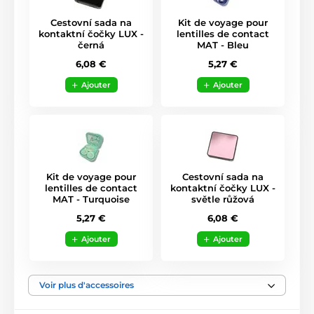
Cestovní sada na
Kit de voyage pour
kontaktní čočky LUX -
lentilles de contact
černá
MAT - Bleu
6,08 €
5,27 €
Ajouter
Ajouter
Kit de voyage pour
Cestovní sada na
lentilles de contact
kontaktní čočky LUX -
MAT - Turquoise
světle růžová
5,27 €
6,08 €
Ajouter
Ajouter
Voir plus d'accessoires