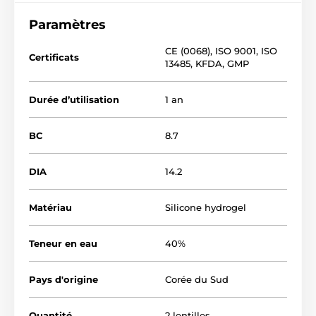
Paramètres
CE (0068)
,
ISO 9001
,
ISO
Certificats
13485
,
KFDA
,
GMP
Durée d’utilisation
1 an
BC
8.7
DIA
14.2
Matériau
Silicone hydrogel
Teneur en eau
40%
Pays d'origine
Corée du Sud
Quantité
2 lentilles