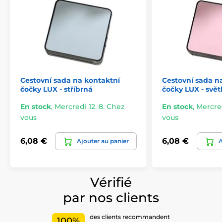
Cestovní sada na kontaktní
Cestovní sada n
čočky LUX - stříbrná
čočky LUX - svět
En stock
,
Mercredi 12. 8. Chez
En stock
,
Mercred
vous
vous
6,08 €
6,08 €
Ajouter au panier
A
Vérifié
par nos clients
des clients recommandent
100%