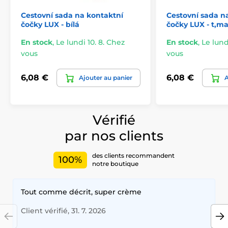
Cestovní sada na kontaktní
Cestovní sada n
čočky LUX - bílá
čočky LUX - t,m
En stock
,
Le lundi 10. 8. Chez
En stock
,
Le lund
vous
vous
6,08 €
6,08 €
Ajouter au panier
A
Vérifié
par nos clients
des clients recommandent
100%
notre boutique
Tout comme décrit, super crème
Client vérifié, 31. 7. 2026