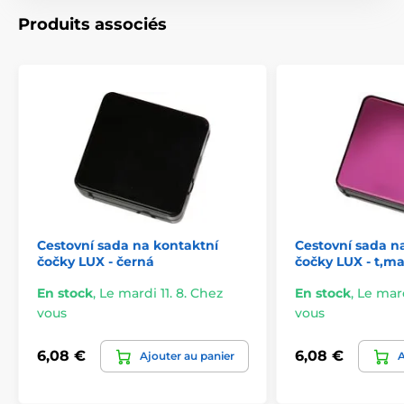
Produits associés
Cestovní sada na kontaktní
Cestovní sada n
čočky LUX - černá
čočky LUX - t,m
En stock
,
Le mardi 11. 8. Chez
En stock
,
Le mard
vous
vous
6,08 €
6,08 €
Ajouter au panier
A