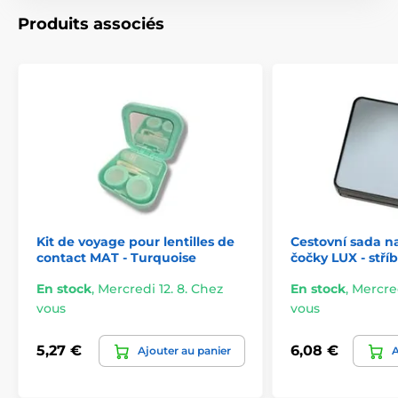
Produits associés
Kit de voyage pour lentilles de
Cestovní sada n
contact MAT - Turquoise
čočky LUX - stří
En stock
,
Mercredi 12. 8. Chez
En stock
,
Mercred
vous
vous
5,27 €
6,08 €
Ajouter au panier
A