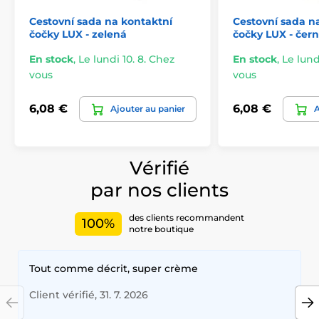
Cestovní sada na kontaktní
Cestovní sada n
čočky LUX - zelená
čočky LUX - čer
En stock
,
Le lundi 10. 8. Chez
En stock
,
Le lund
vous
vous
6,08 €
6,08 €
Ajouter au panier
A
Vérifié
par nos clients
des clients recommandent
100%
notre boutique
Tout comme décrit, super crème
Client vérifié, 31. 7. 2026