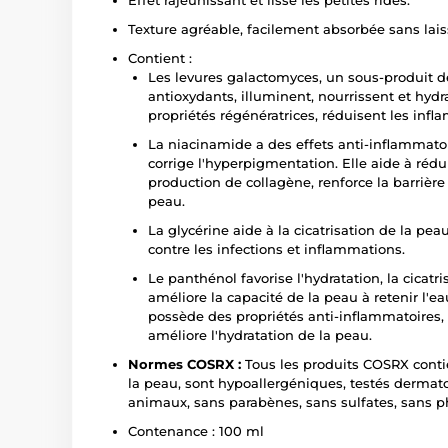
Effet rajeunissant et lisse les petites rides.
Texture agréable, facilement absorbée sans laiss
Contient :
Les levures galactomyces, un sous-produit de
antioxydants, illuminent, nourrissent et hydr
propriétés régénératrices, réduisent les infl
La niacinamide a des effets anti-inflammatoir
corrige l'hyperpigmentation. Elle aide à réduir
production de collagène, renforce la barrière
peau.
La glycérine aide à la cicatrisation de la pe
contre les infections et inflammations.
Le panthénol favorise l'hydratation, la cicatris
améliore la capacité de la peau à retenir l'ea
possède des propriétés anti-inflammatoires, 
améliore l'hydratation de la peau.
Normes COSRX :
Tous les produits COSRX conti
la peau, sont hypoallergéniques, testés dermat
animaux, sans parabènes, sans sulfates, sans ph
Contenance : 100 ml