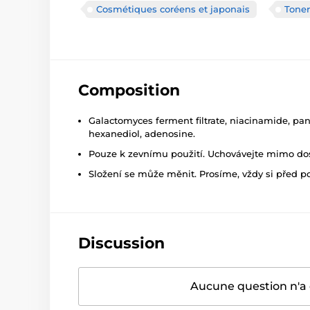
Cosmétiques coréens et japonais
Toner
Composition
Galactomyces ferment filtrate, niacinamide, pant
hexanediol, adenosine.
Pouze k zevnímu použití. Uchovávejte mimo dosa
Složení se může měnit. Prosíme, vždy si před p
Discussion
Aucune question n'a 