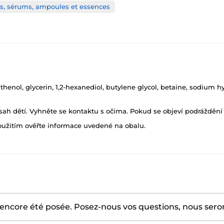
s, sérums, ampoules et essences
henol, glycerin, 1,2-hexanediol, butylene glycol, betaine, sodium h
h dětí. Vyhněte se kontaktu s očima. Pokud se objeví podráždění p
oužitím ověřte informace uvedené na obalu.
encore été posée. Posez-nous vos questions, nous serons