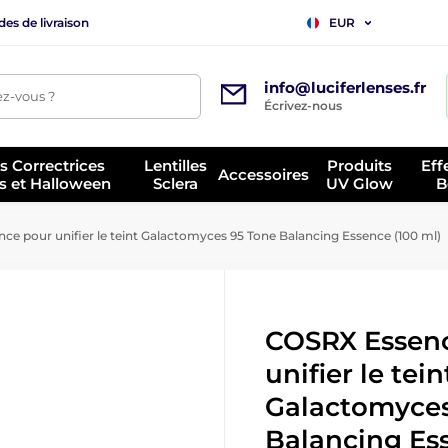
es de livraison
EUR
info@luciferlenses.fr
z-vous ?
Écrivez-nous
es Correctrices
Lentilles
Produits
Eff
Accessoires
s et Halloween
Sclera
UV Glow
B
e pour unifier le teint Galactomyces 95 Tone Balancing Essence (100 ml)
COSRX Essen
unifier le tein
Galactomyces
Balancing Ess