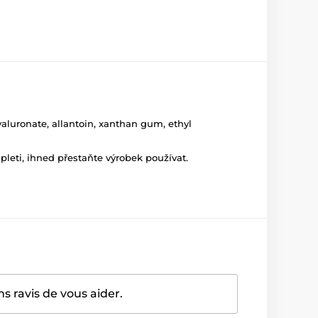
yaluronate, allantoin, xanthan gum, ethyl
leti, ihned přestaňte výrobek používat.
 ravis de vous aider.