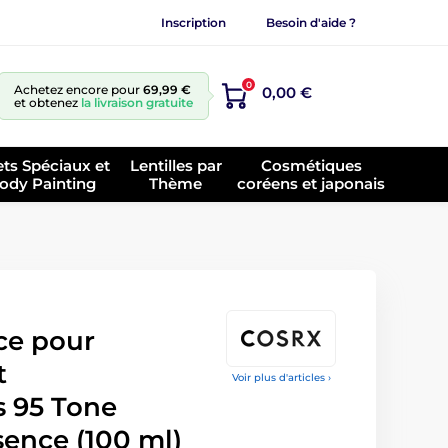
Inscription
Besoin d'aide ?
0
Achetez encore pour
69,99 €
0,00 €
et obtenez
la livraison gratuite
ets Spéciaux et
Lentilles par
Cosmétiques
ody Painting
Thème
coréens et japonais
ce pour
t
Voir plus d'articles ›
 95 Tone
ence (100 ml)