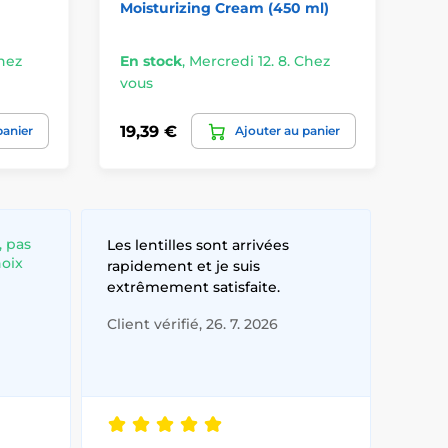
Moisturizing Cream (450 ml)
Ga
Da
Chez
En stock
,
Mercredi 12. 8. Chez
En
vous
vo
19,39 €
20
panier
Ajouter au panier
, pas
Les lentilles sont arrivées
hoix
rapidement et je suis
extrêmement satisfaite.
Client vérifié, 26. 7. 2026