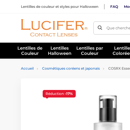
Lentilles de couleur et styles pour Halloween
FAQ
Mod
Que cherche
Lentilles de
Lentilles
Lentilles par
Lentill
Couleur
Halloween
Couleur
Colorée
Accueil
Cosmétiques coréens et japonais
COSRX Essenc
Réduction
-17%