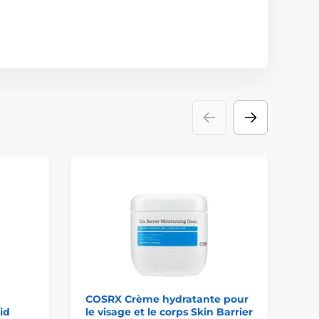
COSRX Crème hydratante pour
SO
id
le visage et le corps Skin Barrier
éc