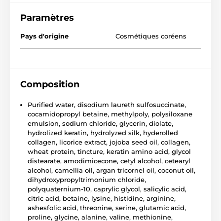
Paramètres
Pays d'origine
Cosmétiques coréens
Composition
Purified water, disodium laureth sulfosuccinate,
cocamidopropyl betaine, methylpoly, polysiloxane
emulsion, sodium chloride, glycerin, diolate,
hydrolized keratin, hydrolyzed silk, hyderolled
collagen, licorice extract, jojoba seed oil, collagen,
wheat protein, tincture, keratin amino acid, glycol
distearate, amodimicecone, cetyl alcohol, cetearyl
alcohol, camellia oil, argan tricornel oil, coconut oil,
dihydroxypropyltrimonium chloride,
polyquaternium-10, caprylic glycol, salicylic acid,
citric acid, betaine, lysine, histidine, arginine,
ashesfolic acid, threonine, serine, glutamic acid,
proline, glycine, alanine, valine, methionine,