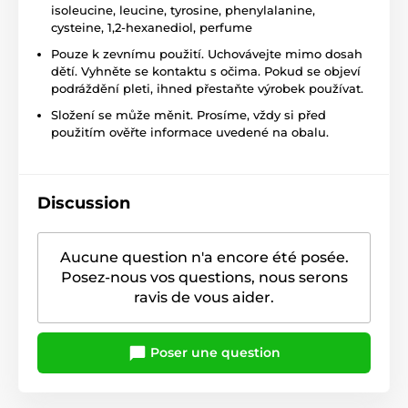
isoleucine, leucine, tyrosine, phenylalanine,
cysteine, 1,2-hexanediol, perfume
Pouze k zevnímu použití. Uchovávejte mimo dosah
dětí. Vyhněte se kontaktu s očima. Pokud se objeví
podráždění pleti, ihned přestaňte výrobek používat.
Složení se může měnit. Prosíme, vždy si před
použitím ověřte informace uvedené na obalu.
Discussion
Aucune question n'a encore été posée.
Posez-nous vos questions, nous serons
ravis de vous aider.
Poser une question