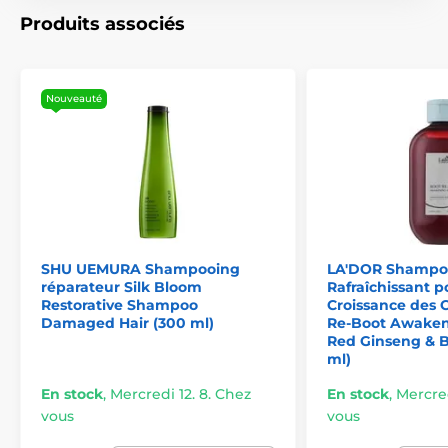
Produits associés
Nouveauté
SHU UEMURA Shampooing
LA'DOR Shampo
réparateur Silk Bloom
Rafraîchissant p
Restorative Shampoo
Croissance des 
Damaged Hair (300 ml)
Re-Boot Awake
Red Ginseng & B
ml)
En stock
,
Mercredi 12. 8. Chez
En stock
,
Mercred
vous
vous