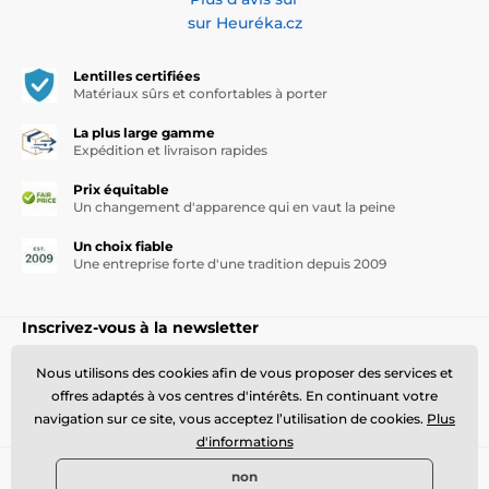
sur Heuréka.cz
Lentilles certifiées
Matériaux sûrs et confortables à porter
La plus large gamme
Expédition et livraison rapides
Prix équitable
Un changement d'apparence qui en vaut la peine
Un choix fiable
Une entreprise forte d'une tradition depuis 2009
Inscrivez-vous à la newsletter
Entrez votre e-mail ici
Se connecter
Nous utilisons des cookies afin de vous proposer des services et
offres adaptés à vos centres d'intérêts. En continuant votre
S'abonner à notre newsletter - promotions, actualités, réductions
navigation sur ce site, vous acceptez l’utilisation de cookies.
Plus
d'informations
non
Besoin d'aide
offline