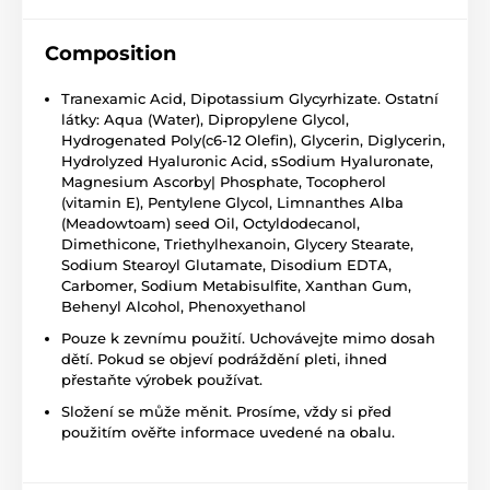
Composition
Tranexamic Acid, Dipotassium Glycyrhizate. Ostatní
látky: Aqua (Water), Dipropylene Glycol,
Hydrogenated Poly(c6-12 Olefin), Glycerin, Diglycerin,
Hydrolyzed Hyaluronic Acid, sSodium Hyaluronate,
Magnesium Ascorby| Phosphate, Tocopherol
(vitamin E), Pentylene Glycol, Limnanthes Alba
(Meadowtoam) seed Oil, Octyldodecanol,
Dimethicone, Triethylhexanoin, Glycery Stearate,
Sodium Stearoyl Glutamate, Disodium EDTA,
Carbomer, Sodium Metabisulfite, Xanthan Gum,
Behenyl Alcohol, Phenoxyethanol
Pouze k zevnímu použití. Uchovávejte mimo dosah
dětí. Pokud se objeví podráždění pleti, ihned
přestaňte výrobek používat.
Složení se může měnit. Prosíme, vždy si před
použitím ověřte informace uvedené na obalu.