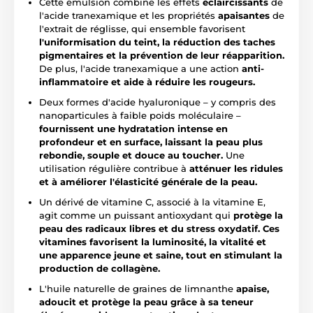
Cette émulsion combine les effets
éclaircissants
de
l'acide tranexamique et les propriétés
apaisantes
de
l'extrait de réglisse, qui ensemble favorisent
l'uniformisation du teint, la réduction des taches
pigmentaires et la prévention de leur réapparition.
De plus, l'acide tranexamique a une action
anti-
inflammatoire et aide à réduire les rougeurs.
Deux formes d'acide hyaluronique – y compris des
nanoparticules à faible poids moléculaire –
fournissent une hydratation intense en
profondeur et en surface, laissant la peau plus
rebondie, souple et douce au toucher.
Une
utilisation régulière contribue à
atténuer les ridules
et à améliorer l'élasticité générale de la peau.
Un dérivé de vitamine C, associé à la vitamine E,
agit comme un puissant antioxydant qui
protège la
peau des radicaux libres et du stress oxydatif.
Ces
vitamines favorisent la luminosité, la vitalité et
une apparence jeune et saine, tout en stimulant la
production de collagène.
L'huile naturelle de graines de limnanthe
apaise,
adoucit et protège la peau grâce à sa teneur