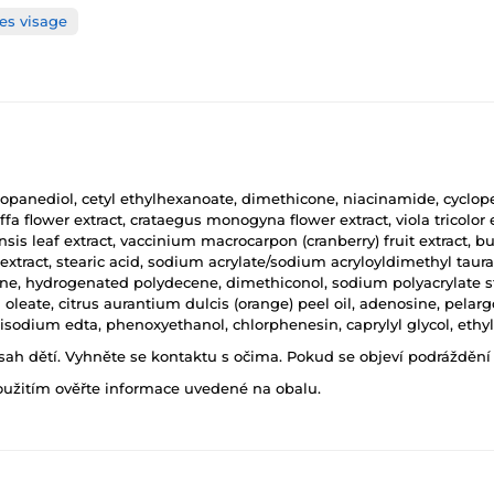
es visage
ropanediol, cetyl ethylhexanoate, dimethicone, niacinamide, cyclop
ffa flower extract, crataegus monogyna flower extract, viola tricolor ex
nsis leaf extract, vaccinium macrocarpon (cranberry) fruit extract, b
r extract, stearic acid, sodium acrylate/sodium acryloyldimethyl ta
cane, hydrogenated polydecene, dimethiconol, sodium polyacrylate s
oleate, citrus aurantium dulcis (orange) peel oil, adenosine, pelargo
, disodium edta, phenoxyethanol, chlorphenesin, caprylyl glycol, ethyl
h dětí. Vyhněte se kontaktu s očima. Pokud se objeví podráždění p
oužitím ověřte informace uvedené na obalu.