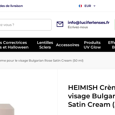
es de livraison
EUR
info@luciferlenses.fr
z-vous ?
Écrivez-nous
es Correctrices
Lentilles
Produits
Eff
Accessoires
s et Halloween
Sclera
UV Glow
B
e pour le visage Bulgarian Rose Satin Cream (50 ml)
HEIMISH Crèm
visage Bulga
Satin Cream (