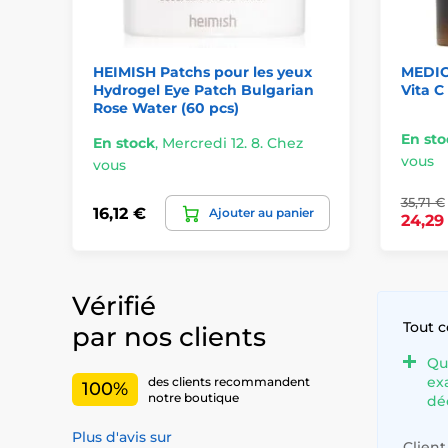
HEIMISH Patchs pour les yeux
MEDIC
Hydrogel Eye Patch Bulgarian
Vita C
Rose Water (60 pcs)
En sto
En stock
,
Mercredi 12. 8. Chez
vous
vous
35,71 €
16,12 €
Ajouter au panier
24,29
Vérifié
Tout 
par nos clients
Qu
ex
des clients recommandent
100%
notre boutique
dé
Plus d'avis sur
Client 