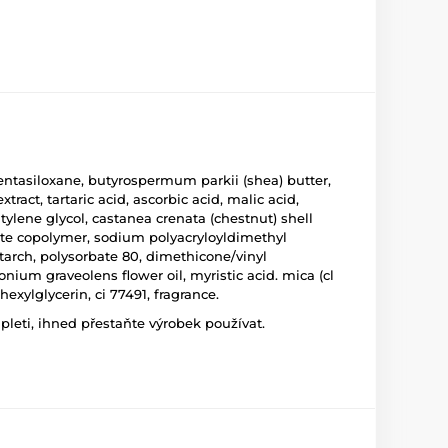
entasiloxane, butyrospermum parkii (shea) butter,
tract, tartaric acid, ascorbic acid, malic acid,
utylene glycol, castanea crenata (chestnut) shell
urate copolymer, sodium polyacryloyldimethyl
tarch, polysorbate 80, dimethicone/vinyl
nium graveolens flower oil, myristic acid. mica (cl
hexylglycerin, ci 77491, fragrance.
leti, ihned přestaňte výrobek používat.