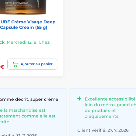
UBE Crème Visage Deep
 Capsule Cream (55 g)
ck
,
Mercredi 12. 8. Chez
Ajouter au panier
 €
Excellente accessibilité
comme décrit, super crème
loin du métro, grand c
e la marchandise est
de produits et
actement comme elle est
d'équipements.
crite
Client vérifié, 27. 7. 2026
vérifié, 31. 7. 2026