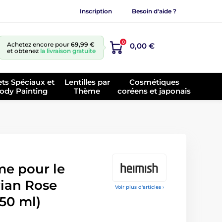
Inscription
Besoin d'aide ?
0
Achetez encore pour
69,99 €
0,00 €
et obtenez
la livraison gratuite
ets Spéciaux et
Lentilles par
Cosmétiques
ody Painting
Thème
coréens et japonais
e pour le
rian Rose
Voir plus d'articles ›
50 ml)