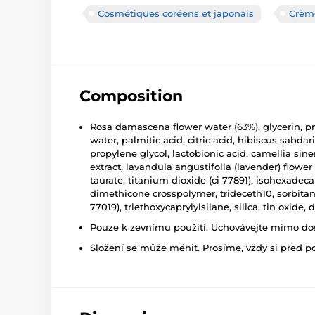
Cosmétiques coréens et japonais
Crèm
Composition
Rosa damascena flower water (63%), glycerin, p
water, palmitic acid, citric acid, hibiscus sabdari
propylene glycol, lactobionic acid, camellia sine
extract, lavandula angustifolia (lavender) flowe
taurate, titanium dioxide (ci 77891), isohexade
dimethicone crosspolymer, trideceth10, sorbitan 
77019), triethoxycaprylylsilane, silica, tin oxide
Pouze k zevnímu použití. Uchovávejte mimo dosa
Složení se může měnit. Prosíme, vždy si před p