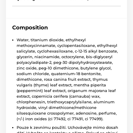
Composition
Water, titanium dioxide, ethylhexyl
methoxycinnamate, cyclopentasiloxane, ethylhexyl
salicylate, cyclohexasiloxane, c-12-15 alkyl benzoate,
glycerin, niacinamide, octocrylene, bis-diglyceryl
polyacyladipate-2, peg-30 dipolyhydroxystearate,
zinc oxide, peg-10 dimethicone, butylene glycol,
sodium chloride, quaternium-18 bentonite,
dimethicone, rosa canina fruit extract, thymus
vulgaris (thyme) leaf extract, mentha piperita
(peppermint) leaf extract, origanum majorana leaf
extract, copernicia cerifera (carnauba) wax,
chlorphenesin, triethoxycaprylylsilane, aluminum
hydroxide, vinyl dimethicone/methicone
silsesquioxane crosspolymer, adenosine, perfume,
(+/-) iron oxides (ci 77492, ci 77491, ci 77499).
Pouze k zevnímu použití. Uchovávejte mimo dosah