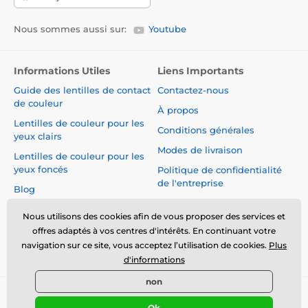
Nous sommes aussi sur:
Youtube
Informations Utiles
Liens Importants
Guide des lentilles de contact
Contactez-nous
de couleur
À propos
Lentilles de couleur pour les
Conditions générales
yeux clairs
Modes de livraison
Lentilles de couleur pour les
yeux foncés
Politique de confidentialité
de l'entreprise
Blog
Réclamations et Rétractation
du Contrat
Nous utilisons des cookies afin de vous proposer des services et
offres adaptés à vos centres d'intérêts. En continuant votre
Sécurité et qualité sans
navigation sur ce site, vous acceptez l’utilisation de cookies.
Plus
compromis
d'informations
non
© 2026 www.luciferlenses.fr ⦁ Boutique en ligne créée par
Ok