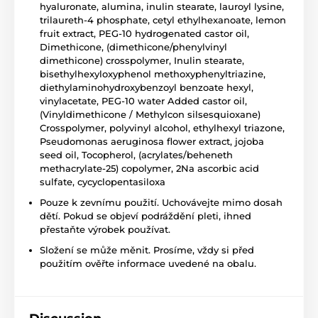
hyaluronate, alumina, inulin stearate, lauroyl lysine,
trilaureth-4 phosphate, cetyl ethylhexanoate, lemon
fruit extract, PEG-10 hydrogenated castor oil,
Dimethicone, (dimethicone/phenylvinyl
dimethicone) crosspolymer, Inulin stearate,
bisethylhexyloxyphenol methoxyphenyltriazine,
diethylaminohydroxybenzoyl benzoate hexyl,
vinylacetate, PEG-10 water Added castor oil,
(Vinyldimethicone / Methylcon silsesquioxane)
Crosspolymer, polyvinyl alcohol, ethylhexyl triazone,
Pseudomonas aeruginosa flower extract, jojoba
seed oil, Tocopherol, (acrylates/beheneth
methacrylate-25) copolymer, 2Na ascorbic acid
sulfate, cycyclopentasiloxa
Pouze k zevnímu použití. Uchovávejte mimo dosah
dětí. Pokud se objeví podráždění pleti, ihned
přestaňte výrobek používat.
Složení se může měnit. Prosíme, vždy si před
použitím ověřte informace uvedené na obalu.