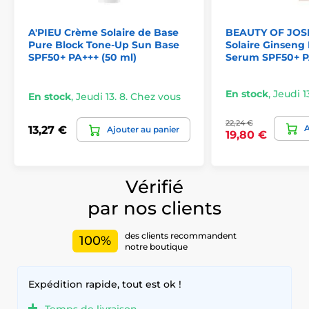
A'PIEU Crème Solaire de Base
BEAUTY OF JOS
Pure Block Tone-Up Sun Base
Solaire Ginseng
SPF50+ PA+++ (50 ml)
Serum SPF50+ P
En stock
,
Jeudi 1
En stock
,
Jeudi 13. 8. Chez vous
22,24 €
A
13,27 €
Ajouter au panier
19,80 €
Vérifié
par nos clients
des clients recommandent
100%
notre boutique
Expédition rapide, tout est ok !