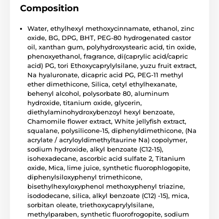
Composition
Water, ethylhexyl methoxycinnamate, ethanol, zinc
oxide, BG, DPG, BHT, PEG-80 hydrogenated castor
oil, xanthan gum, polyhydroxystearic acid, tin oxide,
phenoxyethanol, fragrance, di(caprylic acid/capric
acid) PG, tori Ethoxycaprylylsilane, yuzu fruit extract,
Na hyaluronate, dicapric acid PG, PEG-11 methyl
ether dimethicone, Silica, cetyl ethylhexanate,
behenyl alcohol, polysorbate 80, aluminum
hydroxide, titanium oxide, glycerin,
diethylaminohydroxybenzoyl hexyl benzoate,
Chamomile flower extract, White jellyfish extract,
squalane, polysilicone-15, diphenyldimethicone, (Na
acrylate / acryloyldimethyltaurine Na) copolymer,
sodium hydroxide, alkyl benzoate (C12-15),
isohexadecane, ascorbic acid sulfate 2, Titanium
oxide, Mica, lime juice, synthetic fluorophlogopite,
diphenylsiloxyphenyl trimethicone,
bisethylhexyloxyphenol methoxyphenyl triazine,
isododecane, silica, alkyl benzoate (C12) -15), mica,
sorbitan oleate, triethoxycaprylylsilane,
methylparaben, synthetic fluorofrogopite, sodium