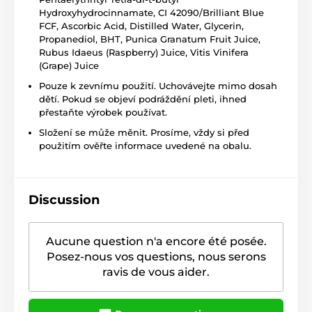
Hydroxyhydrocinnamate, CI 42090/Brilliant Blue
FCF, Ascorbic Acid, Distilled Water, Glycerin,
Propanediol, BHT, Punica Granatum Fruit Juice,
Rubus Idaeus (Raspberry) Juice, Vitis Vinifera
(Grape) Juice
Pouze k zevnímu použití. Uchovávejte mimo dosah
dětí. Pokud se objeví podráždění pleti, ihned
přestaňte výrobek používat.
Složení se může měnit. Prosíme, vždy si před
použitím ověřte informace uvedené na obalu.
Discussion
Aucune question n'a encore été posée.
Posez-nous vos questions, nous serons
ravis de vous aider.