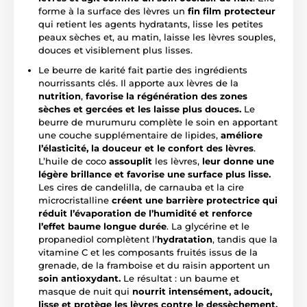
forme à la surface des lèvres un
fin film protecteur
qui retient les agents hydratants, lisse les petites
peaux sèches et, au matin, laisse les lèvres souples,
douces et visiblement plus lisses.
Le beurre de karité fait partie des ingrédients
nourrissants clés. Il apporte aux lèvres de la
nutrition
,
favorise la régénération des zones
sèches et gercées et les laisse plus douces.
Le
beurre de murumuru complète le soin en apportant
une couche supplémentaire de lipides,
améliore
l’élasticité, la douceur et le confort des lèvres
.
L’huile de coco
assouplit
les lèvres,
leur donne une
légère brillance et favorise une surface plus lisse.
Les cires de candelilla, de carnauba et la cire
microcristalline
créent une barrière protectrice qui
réduit l’évaporation de l’humidité et renforce
l’effet baume longue durée
. La glycérine et le
propanediol complètent l’
hydratation
, tandis que la
vitamine C et les composants fruités issus de la
grenade, de la framboise et du raisin apportent un
soin antioxydant.
Le résultat : un baume et
masque de nuit qui
nourrit intensément, adoucit,
lisse et protège les lèvres contre le dessèchement.