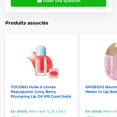
Poser une question
Produits associés
TOCOBO Huile à Lèvres
SHISEIDO Baume
Repulpante Juicy Berry
Water In Lip Ba
Plumping Lip Oil #15 Coral Soda
En stock
,
Mercredi 12. 8. Chez
En stock
,
Mercred