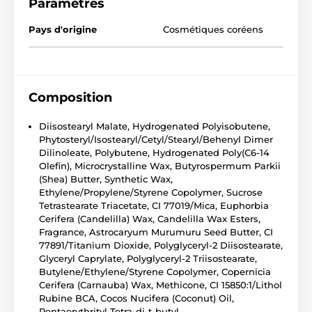
Paramètres
Pays d'origine
Cosmétiques coréens
Composition
Diisostearyl Malate, Hydrogenated Polyisobutene,
Phytosteryl/Isostearyl/Cetyl/Stearyl/Behenyl Dimer
Dilinoleate, Polybutene, Hydrogenated Poly(C6-14
Olefin), Microcrystalline Wax, Butyrospermum Parkii
(Shea) Butter, Synthetic Wax,
Ethylene/Propylene/Styrene Copolymer, Sucrose
Tetrastearate Triacetate, CI 77019/Mica, Euphorbia
Cerifera (Candelilla) Wax, Candelilla Wax Esters,
Fragrance, Astrocaryum Murumuru Seed Butter, CI
77891/Titanium Dioxide, Polyglyceryl-2 Diisostearate,
Glyceryl Caprylate, Polyglyceryl-2 Triisostearate,
Butylene/Ethylene/Styrene Copolymer, Copernicia
Cerifera (Carnauba) Wax, Methicone, CI 15850:1/Lithol
Rubine BCA, Cocos Nucifera (Coconut) Oil,
Pentaerythrityl Tetra-di-t-butyl