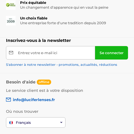
Prix équitable
Un changement d'apparence qui en vaut la peine
élimination des points noirs et comédons,
Un choix fiable
réduction du sébum,
Une entreprise forte d'une tradition depuis 2009
pores moins visibles,
Inscrivez-vous à la newsletter
texture de peau plus lisse,
prévention du rebouchage des pores,
Entrez votre e-mail ici
Se connecter
apaisement après le nettoyage,
S'abonner à notre newsletter - promotions, actualités, réductions
effet bonne mine immédiat.
Besoin d'aide
offline
Avec une utilisation régulière, la peau du nez devient plus
nette, plus douce et moins brillante.
Le service client est à votre disposition
info@luciferlenses.fr
Comment utiliser correctement les
Où nous trouver
masques coréens pour le nez
Français
1. Réchauffer la peau avant l’application
De l’eau tiède ou une douche chaude aident à ouvrir les