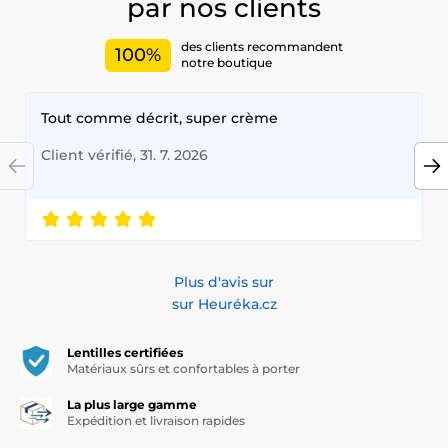
par nos clients
On retrouve souvent :
des clients recommandent
100%
Charbon actif
– absorbe le sébum et les toxines
notre boutique
Acide salicylique (BHA)
– exfolie et nettoie les pores en
profondeur
Tout comme décrit, super crème
Arbre à thé (tea tree)
– antibactérien et apaisant
Client vérifié, 31. 7. 2026
Thé vert
– antioxydant et rééquilibrant
Centella Asiatica (CICA)
– régénère et réduit les irritations
Houttuynia Cordata
– purifie et régule le sébum
Plus d'avis sur
Niacinamide
– uniformise le teint et aide à maintenir des
pores sains
sur Heuréka.cz
Ces combinaisons permettent un nettoyage efficace sans
Lentilles certifiées
agresser la peau.
Matériaux sûrs et confortables à porter
La plus large gamme
À quoi servent les masques coréens pour le
Expédition et livraison rapides
nez