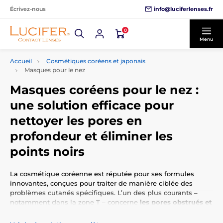
info@luciferlenses.fr
Écrivez-nous
0
Menu
Accueil
Cosmétiques coréens et japonais
Masques pour le nez
Masques coréens pour le nez :
une solution efficace pour
nettoyer les pores en
profondeur et éliminer les
points noirs
La cosmétique coréenne est réputée pour ses formules
innovantes, conçues pour traiter de manière ciblée des
problèmes cutanés spécifiques. L’un des plus courants –
notamment dans la zone T – concerne
les pores obstrués et
les points noirs sur le nez
, une zone où le nettoyage
classique suffit rarement.