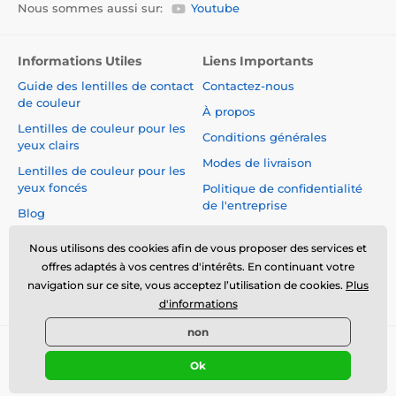
Nous sommes aussi sur:
Youtube
pores.
2. Utiliser en fonction du type de masque :
Informations Utiles
Liens Importants
Patchs :
humidifier le nez, appliquer la bande, laisser
Guide des lentilles de contact
Contactez-nous
sécher, puis retirer délicatement.
de couleur
À propos
Hydrogel :
appliquer sur peau propre et sèche pendant
Lentilles de couleur pour les
Conditions générales
10–20 minutes.
yeux clairs
Modes de livraison
Systèmes en trois étapes :
suivre les étapes dans l’ordre
Lentilles de couleur pour les
(ouvrir → nettoyer → apaiser).
yeux foncés
Politique de confidentialité
de l'entreprise
Blog
3. Après le masque, toujours appliquer un soin apaisant
Réclamations et Rétractation
Un toner, une essence ou une crème légère aidera à
du Contrat
Nous utilisons des cookies afin de vous proposer des services et
resserrer les pores et rééquilibrer la peau.
offres adaptés à vos centres d'intérêts. En continuant votre
Sécurité et qualité sans
navigation sur ce site, vous acceptez l’utilisation de cookies.
Plus
compromis
À quelle fréquence les utiliser
d'informations
non
Patchs :
1 fois par semaine (une utilisation trop fréquente
© 2026 www.luciferlenses.fr ⦁ Boutique en ligne créée par
peut irriter la peau)
Ok
SIMPLIA.cz
Masques hydrogel / assouplissants :
2–3 fois par semaine