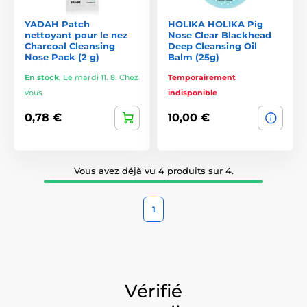
Produisent une légère chaleur qui ouvre les pores et facilite
YADAH Patch
HOLIKA HOLIKA Pig
nettoyant pour le nez
Nose Clear Blackhead
l’élimination des impuretés incrustées.
Charcoal Cleansing
Deep Cleansing Oil
Nose Pack (2 g)
Balm (25g)
4. Systèmes en trois étapes
En stock
,
Le mardi 11. 8. Chez
Temporairement
Un concept typiquement coréen :
vous
indisponible
ouvrir les pores,
0,78 €
10,00 €
nettoyer,
apaiser et resserrer.
Vous avez déjà vu 4 produits sur 4.
Très populaires chez Holika Holika, TonyMoly ou The Saem.
1
Ingrédients clés dans les masques coréens
pour le nez
La cosmétique coréenne ne se limite pas à retirer les
impuretés ; elle met également l’accent sur
l’équilibre et le
Vérifié
soin des pores
, afin d’éviter qu’ils ne se rebouchent.