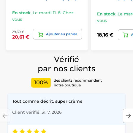
En stock
,
Le mardi 11. 8. Chez
En stock
,
Le mard
vous
vous
29,39 €
Ajouter au panier
18,16 €
A
20,61 €
Vérifié
par nos clients
des clients recommandent
100%
notre boutique
Tout comme décrit, super crème
Client vérifié, 31. 7. 2026