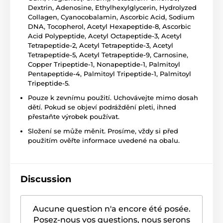
Dextrin, Adenosine, Ethylhexylglycerin, Hydrolyzed
Collagen, Cyanocobalamin, Ascorbic Acid, Sodium
DNA, Tocopherol, Acetyl Hexapeptide-8, Ascorbic
Acid Polypeptide, Acetyl Octapeptide-3, Acetyl
Tetrapeptide-2, Acetyl Tetrapeptide-3, Acetyl
Tetrapeptide-5, Acetyl Tetrapeptide-9, Carnosine,
Copper Tripeptide-1, Nonapeptide-1, Palmitoyl
Pentapeptide-4, Palmitoyl Tripeptide-1, Palmitoyl
Tripeptide-5.
Pouze k zevnímu použití. Uchovávejte mimo dosah
dětí. Pokud se objeví podráždění pleti, ihned
přestaňte výrobek používat.
Složení se může měnit. Prosíme, vždy si před
použitím ověřte informace uvedené na obalu.
Discussion
Aucune question n'a encore été posée.
Posez-nous vos questions, nous serons