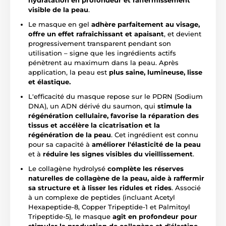
hydratation en profondeur et raffermissement
visible de la peau
.
Le masque en gel
adhère parfaitement au visage,
offre un effet rafraîchissant et apaisant
, et devient
progressivement transparent pendant son
utilisation – signe que les ingrédients actifs
pénètrent au maximum dans la peau. Après
application, la peau est
plus saine, lumineuse, lisse
et élastique.
L'efficacité du masque repose sur le PDRN (Sodium
DNA), un ADN dérivé du saumon, qui
stimule la
régénération cellulaire, favorise la réparation des
tissus et accélère la cicatrisation et la
régénération de la peau
. Cet ingrédient est connu
pour sa capacité à
améliorer l'élasticité de la peau
et à
réduire les signes visibles du vieillissement
.
Le collagène hydrolysé
complète les réserves
naturelles de collagène de la peau, aide à raffermir
sa structure et à lisser les ridules et rides
. Associé
à un complexe de peptides (incluant Acetyl
Hexapeptide-8, Copper Tripeptide-1 et Palmitoyl
Tripeptide-5), le masque
agit en profondeur pour