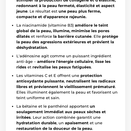
stimuler la production de collagène et d'élastine,
redonnant à la peau fermeté, élasticité et aspect
jeune
. Le résultat est
une peau plus ferme,
compacte et d'apparence rajeunie.
La niacinamide (vitamine B3)
améliore le teint
global de la peau, illumine, minimise les pores
dilatés
et renforce
la barrière cutanée
. Elle
protège
la peau des agressions extérieures et prévient la
déshydratation
.
L'adénosine agit comme un puissant ingrédient
anti-âge –
améliore l'énergie cellulaire
,
lisse les
rides
et
revitalise les peaux fatiguées
.
Les vitamines C et E offrent une
protection
antioxydante puissante
,
neutralisent les radicaux
libres et préviennent le vieillissement prématuré
.
Elles illuminent également la peau et favorisent un
teint uniforme et sain.
La bétaïne et le panthénol apportent
un
soulagement immédiat aux peaux sèches et
irritées
. Leur action combinée garantit une
hydratation durable
, un
apaisement
et une
restauration de la douceur de la peau
.