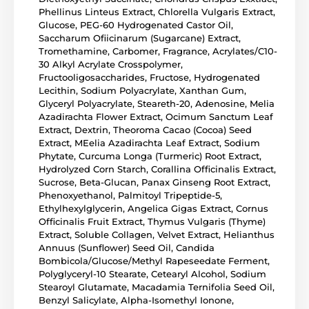
Phellinus Linteus Extract, Chlorella Vulgaris Extract,
Glucose, PEG-60 Hydrogenated Castor Oil,
Saccharum Ofiicinarum (Sugarcane) Extract,
Tromethamine, Carbomer, Fragrance, Acrylates/C10-
30 Alkyl Acrylate Crosspolymer,
Fructooligosaccharides, Fructose, Hydrogenated
Lecithin, Sodium Polyacrylate, Xanthan Gum,
Glyceryl Polyacrylate, Steareth-20, Adenosine, Melia
Azadirachta Flower Extract, Ocimum Sanctum Leaf
Extract, Dextrin, Theoroma Cacao (Cocoa) Seed
Extract, MEelia Azadirachta Leaf Extract, Sodium
Phytate, Curcuma Longa (Turmeric) Root Extract,
Hydrolyzed Corn Starch, Corallina Officinalis Extract,
Sucrose, Beta-Glucan, Panax Ginseng Root Extract,
Phenoxyethanol, Palmitoyl Tripeptide-5,
Ethylhexylglycerin, Angelica Gigas Extract, Cornus
Officinalis Fruit Extract, Thymus Vulgaris (Thyme)
Extract, Soluble Collagen, Velvet Extract, Helianthus
Annuus (Sunflower) Seed Oil, Candida
Bombicola/Glucose/Methyl Rapeseedate Ferment,
Polyglyceryl-10 Stearate, Cetearyl Alcohol, Sodium
Stearoyl Glutamate, Macadamia Ternifolia Seed Oil,
Benzyl Salicylate, Alpha-Isomethyl Ionone,