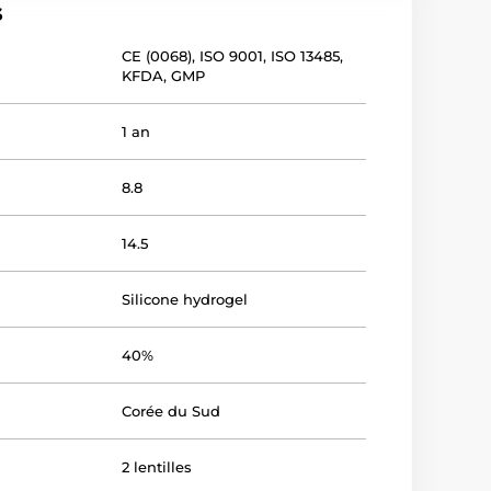
s
CE (0068)
,
ISO 9001
,
ISO 13485
,
KFDA
,
GMP
1 an
8.8
14.5
Silicone hydrogel
40%
Corée du Sud
2 lentilles