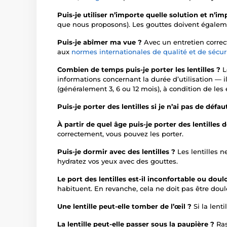
Puis-je utiliser n’importe quelle solution et n’i
que nous proposons). Les gouttes doivent égaleme
Puis-je abîmer ma vue ?
Avec un entretien corre
aux
normes internationales de qualité et de sécur
Combien de temps puis-je porter les lentilles ?
L
informations concernant la durée d’utilisation — il
(généralement 3, 6 ou 12 mois), à condition de les
Puis-je porter des lentilles si je n’ai pas de défau
À partir de quel âge puis-je porter des lentilles
correctement, vous pouvez les porter.
Puis-je dormir avec des lentilles ?
Les lentilles n
hydratez vos yeux avec des gouttes.
Le port des lentilles est-il inconfortable ou dou
habituent. En revanche, cela ne doit pas être dou
Une lentille peut-elle tomber de l’œil ?
Si la len
La lentille peut-elle passer sous la paupière ?
Ras