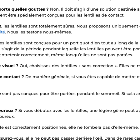
mporte quelles gouttes ?
Non. Il doit s’agir d’une solution destinée a
nt être spécialement conçues pour les lentilles de contact.
ct, les lentilles sont totalement sûres. Nous proposons uniquemen
ité
. Nous les testons nous-mêmes.
es lentilles sont conçues pour un port quotidien tout au long de la
 s’agit de la période pendant laquelle les lentilles peuvent être port
 entretenir correctement, même lorsqu’elles ne sont pas portées.
t visuel ?
Oui, choisissez des lentilles « sans correction ». Elles ne m
 de contact ?
De manière générale, si vous êtes capable de mettre et d
e sont pas conçues pour être portées pendant le sommeil. Si cela arr
loureux ?
Si vous débutez avec les lentilles, une légère gêne peut a
loureux.
tille est correctement positionnée, elle ne tombera pas d’elle-même.
surez-vous, elle ne peut pas passer derrière l’œil. Dans de rares ca