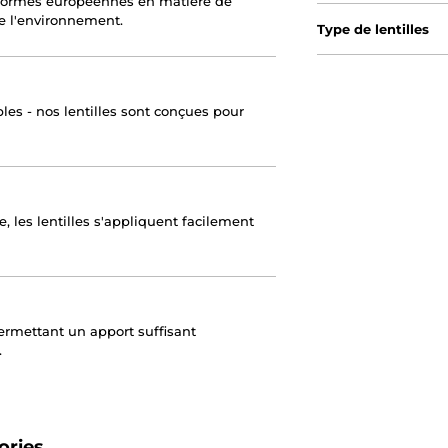
 normes européennes en matière de
de l'environnement.
Type de lentilles
es - nos lentilles sont conçues pour
e, les lentilles s'appliquent facilement
ermettant un apport suffisant
.
ories