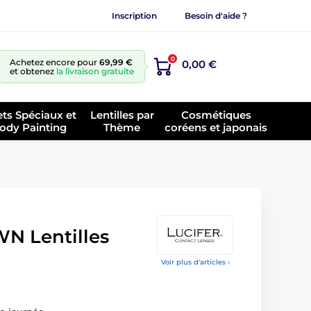
Inscription
Besoin d'aide ?
0
Achetez encore pour
69,99 €
0,00 €
et obtenez
la livraison gratuite
ets Spéciaux et
Lentilles par
Cosmétiques
ody Painting
Thème
coréens et japonais
 Lentilles
Voir plus d'articles ›