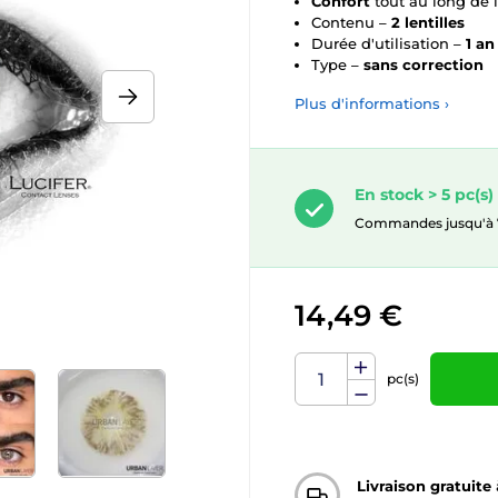
Confort
tout au long de 
Contenu –
2 lentilles
Durée d'utilisation –
1 an
Type –
sans correction
Plus d'informations ›
En stock > 5 pc(s)
Commandes jusqu'à 7. 
14,49 €
pc(s)
Livraison gratuite