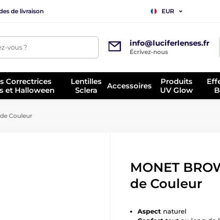
es de livraison
EUR
info@luciferlenses.fr
z-vous ?
Écrivez-nous
es Correctrices
Lentilles
Produits
Eff
Accessoires
s et Halloween
Sclera
UV Glow
B
de Couleur
MONET BROWN
de Couleur
Aspect
naturel