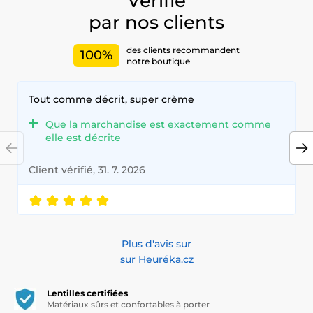
Vérifié
unicité.
par nos clients
Découvrez notre vaste sélection de lentilles colorées,
conçues pour offrir confort et sécurité tout au long de la
des clients recommandent
100%
journée.
notre boutique
Ajoutez une touche de couleur à votre quotidien avec nos
lentilles de haute qualité, conformes aux normes les plus
Tout comme décrit, super crème
strictes en matière de confort et de sécurité.
Que la marchandise est exactement comme
elle est décrite
Client vérifié, 31. 7. 2026
Plus d'avis sur
sur Heuréka.cz
Lentilles certifiées
Matériaux sûrs et confortables à porter