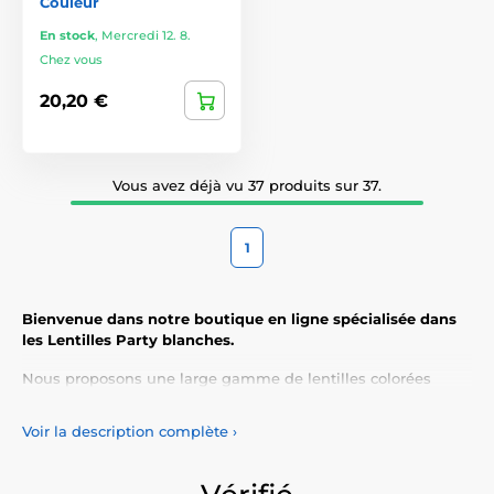
Couleur
En stock
,
Mercredi 12. 8.
Chez vous
20,20 €
Vous avez déjà vu 37 produits sur 37.
1
Bienvenue dans notre boutique en ligne spécialisée dans
les Lentilles Party blanches.
Nous proposons une large gamme de lentilles colorées
adaptées à tous les styles et toutes les occasions.
Voir la description complète
›
Les lentilles de contact blanches
ne se contentent pas
d’accentuer votre apparence naturelle, mais elles vous
permettent également d’exprimer votre personnalité et votre