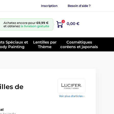
Inscription
Besoin d'aide ?
0
Achetez encore pour
69,99 €
0,00 €
et obtenez
la livraison gratuite
ets Spéciaux et
Lentilles par
Cosmétiques
ody Painting
Thème
coréens et japonais
lles de
Voir plus d'articles ›
nal