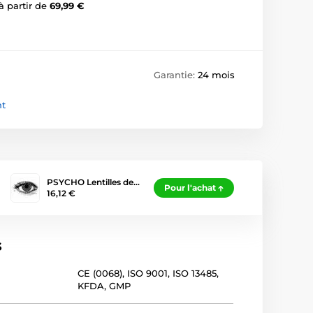
à partir de
69,99 €
Garantie:
24 mois
nt
PSYCHO Lentilles de…
Pour l'achat
16,12 €
s
CE (0068)
,
ISO 9001
,
ISO 13485
,
KFDA
,
GMP