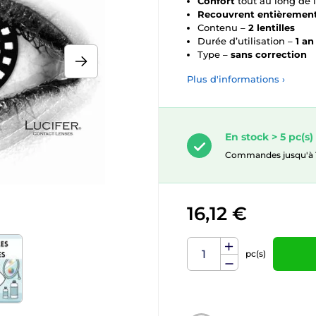
Confort
tout au long de 
Recouvrent entièremen
Contenu –
2 lentilles
Durée d’utilisation –
1 an
Type –
sans correction
Plus d'informations ›
En stock > 5 pc(s)
Commandes jusqu'à 10.
16,12 €
pc(s)