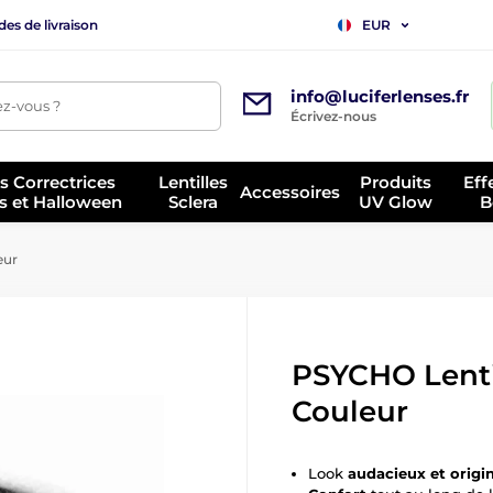
es de livraison
EUR
info@luciferlenses.fr
z-vous ?
Écrivez-nous
es Correctrices
Lentilles
Produits
Eff
Accessoires
s et Halloween
Sclera
UV Glow
B
eur
PSYCHO Lenti
Couleur
Look
audacieux et origi