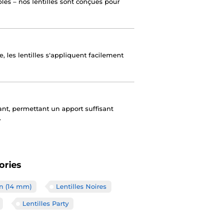
es – nos lentilles sont conçues pour
e, les lentilles s'appliquent facilement
ant, permettant un apport suffisant
.
ories
en (14 mm)
Lentilles Noires
Lentilles Party