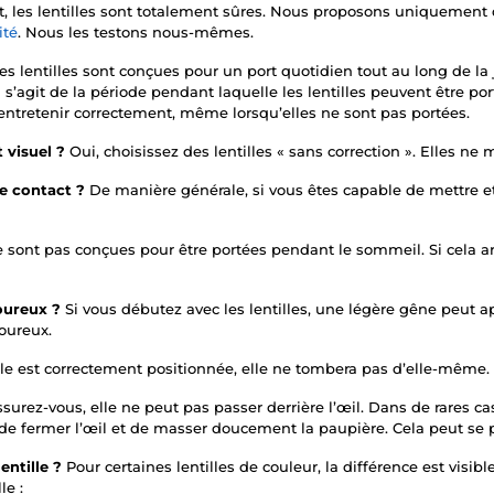
ct, les lentilles sont totalement sûres. Nous proposons uniquemen
ité
. Nous les testons nous-mêmes.
es lentilles sont conçues pour un port quotidien tout au long de la
 s’agit de la période pendant laquelle les lentilles peuvent être port
 entretenir correctement, même lorsqu’elles ne sont pas portées.
t visuel ?
Oui, choisissez des lentilles « sans correction ». Elles ne m
 de contact ?
De manière générale, si vous êtes capable de mettre et d
e sont pas conçues pour être portées pendant le sommeil. Si cela arr
loureux ?
Si vous débutez avec les lentilles, une légère gêne peut a
loureux.
tille est correctement positionnée, elle ne tombera pas d’elle-même.
surez-vous, elle ne peut pas passer derrière l’œil. Dans de rares ca
ou de fermer l’œil et de masser doucement la paupière. Cela peut se pr
entille ?
Pour certaines lentilles de couleur, la différence est visibl
le :