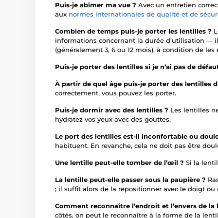
Puis-je abîmer ma vue ?
Avec un entretien corre
aux
normes internationales de qualité et de sécur
Combien de temps puis-je porter les lentilles ?
L
informations concernant la durée d’utilisation — il
(généralement 3, 6 ou 12 mois), à condition de les
Puis-je porter des lentilles si je n’ai pas de défau
À partir de quel âge puis-je porter des lentilles
correctement, vous pouvez les porter.
Puis-je dormir avec des lentilles ?
Les lentilles n
hydratez vos yeux avec des gouttes.
Le port des lentilles est-il inconfortable ou dou
habituent. En revanche, cela ne doit pas être dou
Une lentille peut-elle tomber de l’œil ?
Si la len
La lentille peut-elle passer sous la paupière ?
Ras
; il suffit alors de la repositionner avec le doigt 
Comment reconnaître l’endroit et l’envers de la l
côtés, on peut le reconnaître à la forme de la lentil