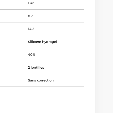
1 an
8.7
14.2
Silicone hydrogel
40%
2 lentilles
Sans correction