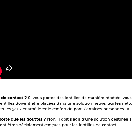
es de contact ?
Si vous portez des lentilles de manière répétée, vou
 lentilles doivent être placées dans une solution neuve, qui les netto
er les yeux et améliorer le confort de port. Certaines personnes uti
mporte quelles gouttes ?
Non. Il doit s’agir d’une solution destinée a
nt être spécialement conçues pour les lentilles de contact.