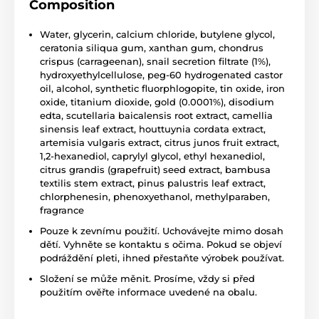
Composition
Water, glycerin, calcium chloride, butylene glycol,
ceratonia siliqua gum, xanthan gum, chondrus
crispus (carrageenan), snail secretion filtrate (1%),
hydroxyethylcellulose, peg-60 hydrogenated castor
oil, alcohol, synthetic fluorphlogopite, tin oxide, iron
oxide, titanium dioxide, gold (0.0001%), disodium
edta, scutellaria baicalensis root extract, camellia
sinensis leaf extract, houttuynia cordata extract,
artemisia vulgaris extract, citrus junos fruit extract,
1,2-hexanediol, caprylyl glycol, ethyl hexanediol,
citrus grandis (grapefruit) seed extract, bambusa
textilis stem extract, pinus palustris leaf extract,
chlorphenesin, phenoxyethanol, methylparaben,
fragrance
Pouze k zevnímu použití. Uchovávejte mimo dosah
dětí. Vyhněte se kontaktu s očima. Pokud se objeví
podráždění pleti, ihned přestaňte výrobek používat.
Složení se může měnit. Prosíme, vždy si před
použitím ověřte informace uvedené na obalu.