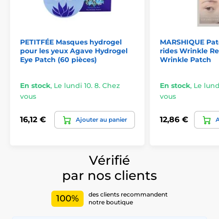
PETITFÉE Masques hydrogel
MARSHIQUE Patch
pour les yeux Agave Hydrogel
rides Wrinkle R
Eye Patch (60 pièces)
Wrinkle Patch
En stock
,
Le lundi 10. 8. Chez
En stock
,
Le lund
vous
vous
16,12 €
12,86 €
Ajouter au panier
A
Vérifié
par nos clients
des clients recommandent
100%
notre boutique