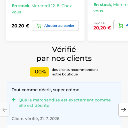
En stock
,
Mercred
En stock
,
Mercredi 12. 8. Chez
vous
vous
24,29 €
A
20,20 €
Ajouter au panier
20,20 €
Vérifié
par nos clients
des clients recommandent
100%
notre boutique
Tout comme décrit, super crème
Que la marchandise est exactement comme
elle est décrite
Client vérifié, 31. 7. 2026