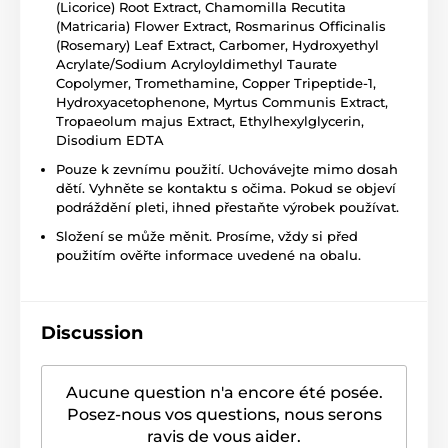
(Licorice) Root Extract, Chamomilla Recutita
(Matricaria) Flower Extract, Rosmarinus Officinalis
(Rosemary) Leaf Extract, Carbomer, Hydroxyethyl
Acrylate/Sodium Acryloyldimethyl Taurate
Copolymer, Tromethamine, Copper Tripeptide-1,
Hydroxyacetophenone, Myrtus Communis Extract,
Tropaeolum majus Extract, Ethylhexylglycerin,
Disodium EDTA
Pouze k zevnímu použití. Uchovávejte mimo dosah
dětí. Vyhněte se kontaktu s očima. Pokud se objeví
podráždění pleti, ihned přestaňte výrobek používat.
Složení se může měnit. Prosíme, vždy si před
použitím ověřte informace uvedené na obalu.
Discussion
Aucune question n'a encore été posée.
Posez-nous vos questions, nous serons
ravis de vous aider.