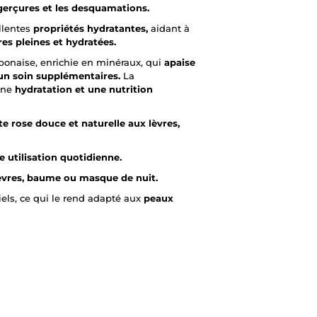
gerçures et les desquamations.
llentes
propriétés hydratantes,
aidant à
res pleines et hydratées.
ponaise, enrichie en minéraux, qui
apaise
un soin supplémentaires.
La
une
hydratation et une nutrition
te rose douce et naturelle aux lèvres,
e utilisation quotidienne.
lèvres, baume ou masque de nuit.
iels, ce qui le rend adapté aux
peaux