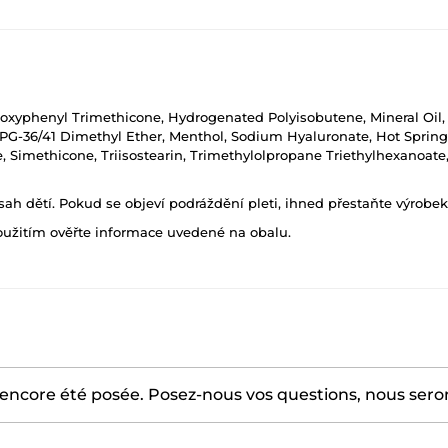
loxyphenyl Trimethicone, Hydrogenated Polyisobutene, Mineral Oil, P
/PPG-36/41 Dimethyl Ether, Menthol, Sodium Hyaluronate, Hot Spring W
, Simethicone, Triisostearin, Trimethylolpropane Triethylhexanoate
h dětí. Pokud se objeví podráždění pleti, ihned přestaňte výrobek
oužitím ověřte informace uvedené na obalu.
encore été posée. Posez-nous vos questions, nous serons