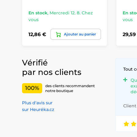
En stock
,
Mercredi 12. 8. Chez
En sto
vous
vous
12,86 €
29,59
Ajouter au panier
Vérifié
Tout 
par nos clients
Qu
ex
des clients recommandent
100%
notre boutique
dé
Plus d'avis sur
Client 
sur Heuréka.cz