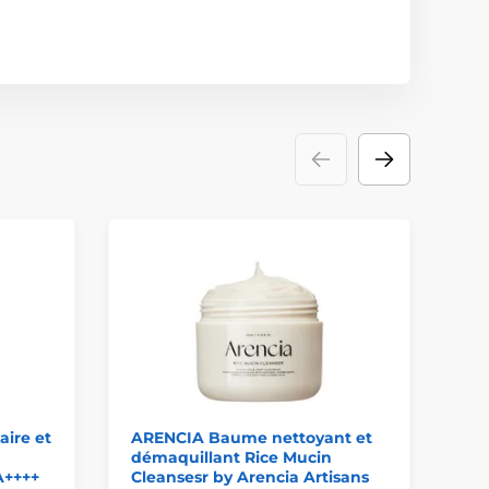
ire et
ARENCIA Baume nettoyant et
LA
démaquillant Rice Mucin
nu
A++++
Cleansesr by Arencia Artisans
Ma