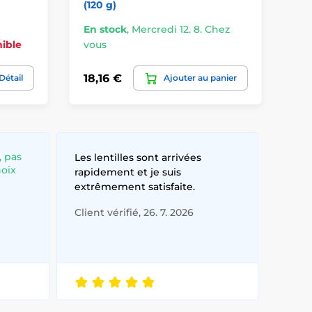
(120 g)
En stock
,
Mercredi 12. 8. Chez
En
ible
vous
vo
18,16 €
7,
Détail
Ajouter au panier
, pas
Les lentilles sont arrivées
hoix
rapidement et je suis
extrêmement satisfaite.
Client vérifié, 26. 7. 2026