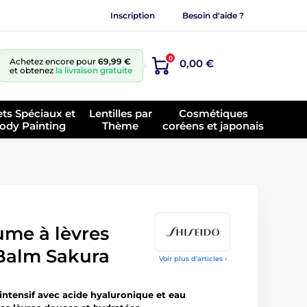
Inscription
Besoin d'aide ?
0
Achetez encore pour
69,99 €
0,00 €
et obtenez
la livraison gratuite
ets Spéciaux et
Lentilles par
Cosmétiques
ody Painting
Thème
coréens et japonais
me à lèvres
 Balm Sakura
Voir plus d'articles ›
intensif avec acide hyaluronique et eau