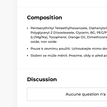
Composition
Pentaerythrityl Tetraethylhexanoate, Diphenylsi
Polyglyceryl-2 Diisostearate, Glycerin, BG, PEG
(Li/Mg/Na), Tocopherol, Orange Oil, Dimethicone
oxide, iron oxide
Pouze k zevnímu použití. Uchovávejte mimo dosa
Složení se může měnit. Prosíme, vždy si před p
Discussion
Aucune question n'a 