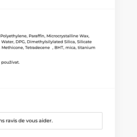
olyethylene, Paraffin, Microcrystalline Wax,
ater, DPG, Dimethylsilylated Silica, Silicate
, Methicone, Tetradecene , BHT, mica, titanium
 používat.
 ravis de vous aider.