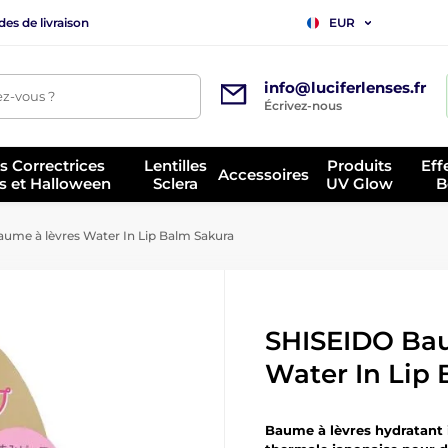
es de livraison
EUR
info@luciferlenses.fr
z-vous ?
Écrivez-nous
es Correctrices
Lentilles
Produits
Eff
Accessoires
s et Halloween
Sclera
UV Glow
B
me à lèvres Water In Lip Balm Sakura
SHISEIDO Bau
Water In Lip
Baume à lèvres hydratant 