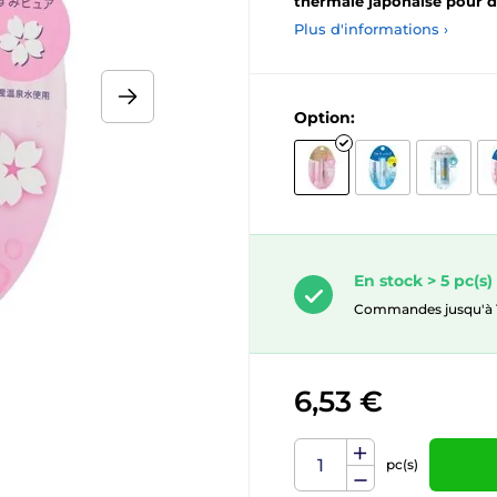
thermale japonaise pour d
Plus d'informations ›
Option:
En stock > 5 pc(s)
Commandes jusqu'à 10.
6,53 €
pc(s)