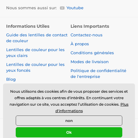
Nous sommes aussi sur:
Youtube
Informations Utiles
Liens Importants
Guide des lentilles de contact
Contactez-nous
de couleur
À propos
Lentilles de couleur pour les
Conditions générales
yeux clairs
Modes de livraison
Lentilles de couleur pour les
yeux foncés
Politique de confidentialité
de l'entreprise
Blog
Réclamations et Rétractation
du Contrat
Nous utilisons des cookies afin de vous proposer des services et
offres adaptés à vos centres d'intérêts. En continuant votre
Sécurité et qualité sans
navigation sur ce site, vous acceptez l’utilisation de cookies.
Plus
compromis
d'informations
non
© 2026 www.luciferlenses.fr ⦁ Boutique en ligne créée par
Ok
SIMPLIA.cz