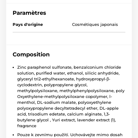
Paramètres
Pays d'origine
Cosmétiques japonais
Composition
Zinc paraphenol sulfonate, benzalconium chloride
solution, purified water, ethanol, silicic anhydride,
glyceryl tri2-ethylhexanoate, hydroxypropyl-β-
cyclodextrin, polypropylene glycol,
methylpolysiloxane, methylphenylpolysiloxane, poly
Oxyethylene-methylpolysiloxane copolymer, l-
menthol, DL-sodium malate, polyoxyethylene
polyoxypropylene decyltetradecyl ether, DL-apple
acid, trisodium edetate, calcium alginate, 1,3-
butylene glycol , Yuri extract, lavender extract (1),
fragrance
Pouze k zevnímu použití. Uchovávejte mimo dosah