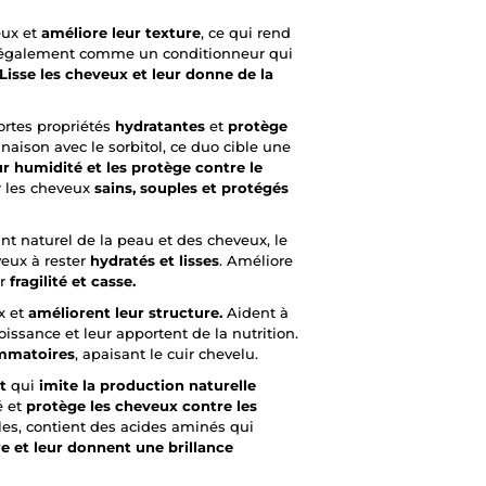
ux et
améliore leur texture
, ce qui rend
également comme un conditionneur qui
Lisse les cheveux et leur donne de la
ortes propriétés
hydratantes
et
protège
aison avec le sorbitol, ce duo cible une
r humidité et les protège contre le
r les cheveux
sains, souples et protégés
t naturel de la peau et des cheveux, le
veux à rester
hydratés et lisses
. Améliore
ur
fragilité et casse.
x et
améliorent leur structure.
Aident à
roissance et leur apportent de la nutrition.
ammatoires
, apaisant le cuir chevelu.
t
qui
imite la production naturelle
é et
protège les cheveux contre les
rles, contient des acides aminés qui
e et leur donnent une brillance