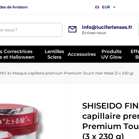
es de livraison
EUR
info@luciferlenses.fr
z-vous ?
Écrivez-nous
es Correctrices
Lentilles
Produits
Eff
Accessoires
s et Halloween
Sclera
UV Glow
B
NO 3x Masque capillaire premium Premium Touch Hair Mask (3 x 230 g)
SHISEIDO FI
capillaire p
Premium Tou
(3 x 230 g)