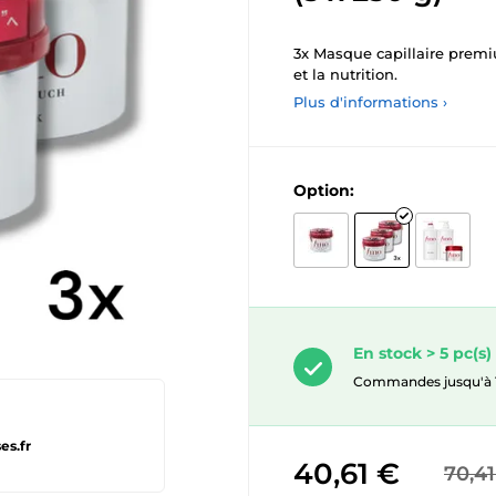
3x Masque capillaire premiu
et la nutrition.
Plus d'informations ›
Option:
En stock > 5 pc(s)
Commandes jusqu'à 10.
es.fr
40,61 €
70,41