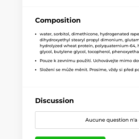
Composition
water, sorbitol, dimethicone, hydrogenated rape
dihydroxyethyl stearyl propyl dimonium, glutami
hydrolyzed wheat protein, polyquaternium-64, hyd
glycol, butylene glycol, tocopherol, phenoxyeth
Pouze k zevnímu použití. Uchovávejte mimo dosa
Složení se může měnit. Prosíme, vždy si před p
Discussion
Aucune question n'a 