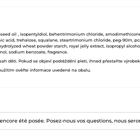
seed oil , isopentyldiol, behentrimonium chloride, amodimethicone, 
c acid, trehalose, squalane, steartrimonium chloride, peg-90m, pca
rolyzed wheat powder starch, royal jelly extract, isopropyl alcohol,
anol, sodium benzoate, fragrance.
h dětí. Pokud se objeví podráždění pleti, ihned přestaňte výrobek
oužitím ověřte informace uvedené na obalu.
encore été posée. Posez-nous vos questions, nous serons