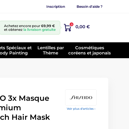
Inscription
Besoin d'aide ?
0
Achetez encore pour
69,99 €
0,00 €
et obtenez
la livraison gratuite
ets Spéciaux et
Lentilles par
Cosmétiques
ody Painting
Thème
coréens et japonais
NO 3x Masque
remium
Voir plus d'articles ›
ch Hair Mask