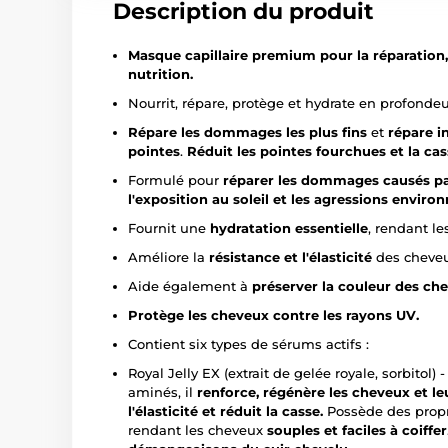
Description du produit
Masque capillaire premium pour la réparation, l
nutrition.
Nourrit, répare, protège et hydrate en profonde
Répare les dommages les plus fins
et
répare i
pointes
.
Réduit les pointes fourchues et la cas
Formulé pour
réparer les dommages causés par
l'exposition au soleil et les agressions envir
Fournit une
hydratation essentielle
, rendant l
Améliore la
résistance et l'élasticité
des cheveu
Aide également à
préserver la couleur des ch
Protège les cheveux contre les rayons UV.
Contient six types de sérums actifs :
Royal Jelly EX (extrait de gelée royale, sorbitol
aminés, il
renforce, régénère les cheveux et le
l'élasticité et réduit la casse.
Possède des prop
rendant les cheveux
souples et faciles à coiffer