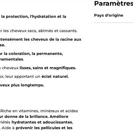
Paramètre
Pays d'origine
a protection, l'hydratation et la
ur les cheveux secs, abîmés et cassants.
ntensément les cheveux de la racine aux
se.
 la coloration, la permanente,
onnementales
.
es cheveux
lisses, sains et magnifiques.
x, leur apportant un
éclat naturel.
eveux plus longtemps.
) - Riche en vitamines, minéraux et acides
ur donne de la brillance.
Améliore
riétés
hydratantes et adoucissantes
,
. Aide à
prévenir les pellicules et les