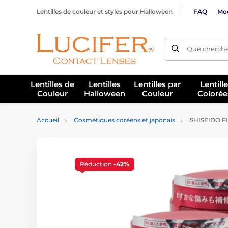
Lentilles de couleur et styles pour Halloween
FAQ
Mod
Que cherche
Lentilles de
Lentilles
Lentilles par
Lentill
Couleur
Halloween
Couleur
Colorée
Accueil
Cosmétiques coréens et japonais
SHISEIDO FI
Réduction
-42%