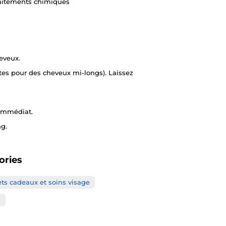
raitements chimiques
eveux.
tes pour des cheveux mi-longs). Laissez
immédiat.
ng.
ories
ets cadeaux et soins visage
s