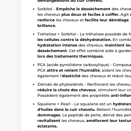
démangeaisons du cuir chevelu.
Sorbitol -
Empêche le dessèchement
des cheve
les cheveux
plus doux et faciles à coiffer.
Agit 
renforce
les cheveux et
facilite leur démêlage
.
brillance.
Trehalose + Sorbitol - La tréhalose possède de f
les cellules contre la déshydratation.
En combin
hydratation intense
des cheveux,
maintient leu
dessèchement
. Cet effet combiné aide à garde
lors des traitements thermiques.
PCA (acide pyrrolidone carboxylique) - Composan
PCA
attire et retient l'humidité
, aidant les che
également l'
élasticité
des cheveux et réduit le
Dérivés de phytostérols - Renforcent les cheveu
réduire la chute des cheveux
, stimulent leur c
Possèdent également des propriétés
anti-infl
Squalane + Pearl - Le squalane est un
hydratan
d'huiles dans le cuir chevelu.
Retient l'humidit
dommages
. Le peptide de perle, dérivé des pe
revitalisent
les cheveux,
améliorent leur textur
éclatante.