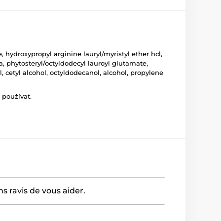
hydroxypropyl arginine lauryl/myristyl ether hcl,
, phytosteryl/octyldodecyl lauroyl glutamate,
 cetyl alcohol, octyldodecanol, alcohol, propylene
 používat.
 ravis de vous aider.