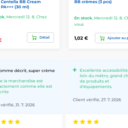
 Centella BB Cream
BB crèmes (3 pcs)
PA+++ (30 ml)
ck
,
Mercredi 12. 8. Chez
En stock
,
Mercredi 12. 8. 
vous
Détail
1,02 €
Ajouter au 
€
Excellente accessibilité
comme décrit, super crème
loin du métro, grand c
e la marchandise est
de produits et
actement comme elle est
d'équipements.
crite
Client vérifié, 27. 7. 2026
vérifié, 31. 7. 2026