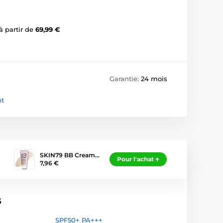
à partir de
69,99 €
Garantie:
24 mois
nt
SKIN79 BB Cream…
Pour l'achat
7,96 €
s
SPF50+ PA+++