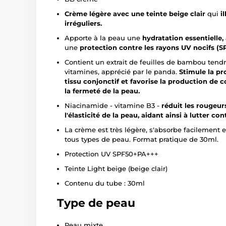
Crème légère avec une teinte beige clair
qui
i
irréguliers.
Apporte à la peau une
hydratation essentielle, 
une
protection contre les rayons UV nocifs (
Contient un extrait de feuilles de bambou tendr
vitamines, apprécié par le panda.
Stimule la pr
tissu conjonctif et favorise la production de co
la fermeté de la peau.
Niacinamide - vitamine B3 -
réduit les rougeurs
l'élasticité de la peau, aidant ainsi à lutter co
La crème est très légère, s'absorbe facilement e
tous types de peau. Format pratique de 30ml.
Protection UV SPF50+PA+++
Teinte Light beige (beige clair)
Contenu du tube : 30ml
Type de peau
Peau mixte