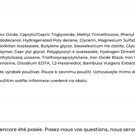
inc Oxide, Caprylic/Capric Triglyceride, Methyl Trimethicone, Phen
dodecanol, Hydrogenated Poly decene, Glycerin, Magnesium Sulfat
bitan Isostearate, Butylene glycol, Stearalkonium He ctorite, Glyc
er, Capr ylyl glycol, Polyglyceryl-4 Isostearate, Hydrogen Dimethi
hylsilsesq uioxane, Triethoxycaprylylsilane, Iron Oxide Black, Iro
enosine, Disodium EDTA, 1,2-Hexanediol, Bambusa Vulgaris Extract
ňte výrobek používat. Pouze k zevnímu použití. Uchovávejte mimo d
oužitím ověřte informace uvedené na obalu.
encore été posée. Posez-nous vos questions, nous serons