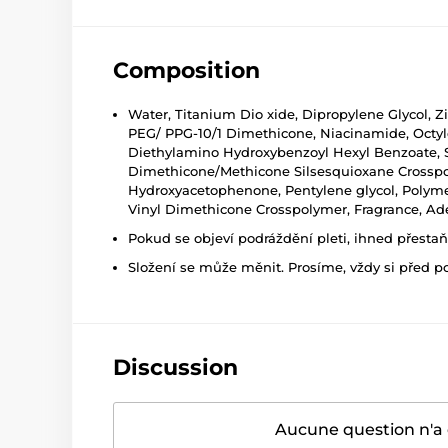
Composition
Water, Titanium Dio xide, Dipropylene Glycol, Z
PEG/ PPG-10/1 Dimethicone, Niacinamide, Octyl
Diethylamino Hydroxybenzoyl Hexyl Benzoate, Sor
Dimethicone/Methicone Silsesquioxane Crosspolym
Hydroxyacetophenone, Pentylene glycol, Polymet
Vinyl Dimethicone Crosspolymer, Fragrance, Ad
Pokud se objeví podráždění pleti, ihned přesta
Složení se může měnit. Prosíme, vždy si před p
Discussion
Aucune question n'a 