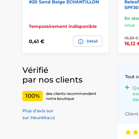
#20 Sand Beige ÉCHANTILLON
Releaf
SPF30 
En sto
vous
Temporairement indisponible
19,39 €
0,41 €
Détail
16,12 
Vérifié
Tout 
par nos clients
Qu
ex
des clients recommandent
100%
notre boutique
dé
Plus d'avis sur
Client 
sur Heuréka.cz