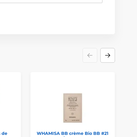
s de
WHAMISA BB crème Bio BB #21
HO