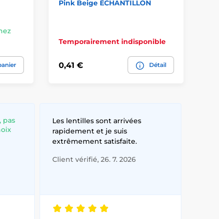
Pink Beige ÉCHANTILLON
ap
Li
Chez
En
Temporairement indisponible
vo
0,41 €
22
panier
Détail
, pas
Les lentilles sont arrivées
hoix
rapidement et je suis
extrêmement satisfaite.
Client vérifié, 26. 7. 2026