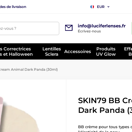
es de livraison
EUR
info@luciferlenses.fr
z-vous ?
Écrivez-nous
es Correctrices
Lentilles
Produits
Eff
Accessoires
s et Halloween
Sclera
UV Glow
B
ream Animal Dark Panda (30ml)
SKIN79 BB C
Dark Panda (
BB crème pour tous types de