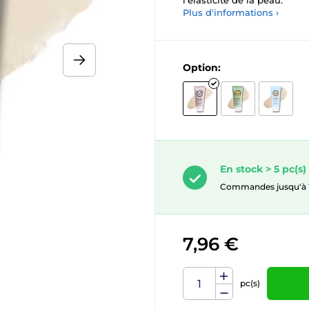
l'élasticité de la peau.
Plus d'informations ›
Option:
En stock > 5 pc(s)
Commandes jusqu'à 10.
7,96 €
pc(s)