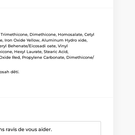
yl Trimethicone, Dimethicone, Homosalate, Cetyl
e, Iron Oxide Yellow, Aluminum Hydro xide,
eryl Behenate/Eicosadi oate, Vinyl
cone, Hexyl Laurate, Stearic Acid,
n Oxide Red, Propylene Carbonate, Dimethicone/
osah dětí.
 ravis de vous aider.