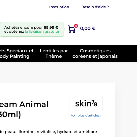
Inscription
Besoin d'aide ?
0
Achetez encore pour
69,99 €
0,00 €
et obtenez
la livraison gratuite
ets Spéciaux et
Lentilles par
Cosmétiques
ody Painting
Thème
coréens et japonais
ream Animal
30ml)
Voir plus d'articles ›
 peau. Illumine, revitalise, hydrate et améliore