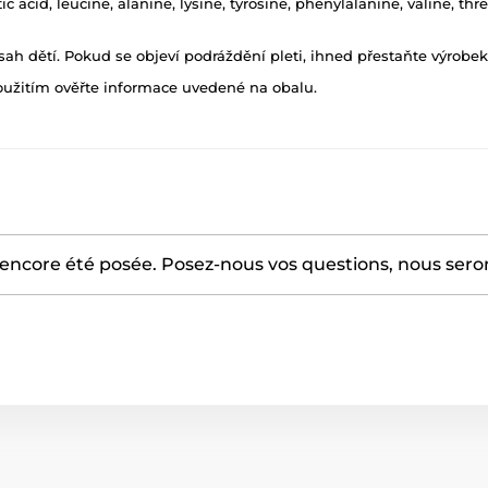
ic acid, leucine, alanine, lysine, tyrosine, phenylalanine, valine, thr
h dětí. Pokud se objeví podráždění pleti, ihned přestaňte výrobek
oužitím ověřte informace uvedené na obalu.
encore été posée. Posez-nous vos questions, nous serons