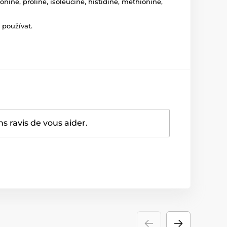
eonine, proline, isoleucine, histidine, methionine,
 používat.
 ravis de vous aider.