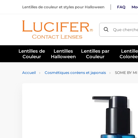
Lentilles de couleur et styles pour Halloween
FAQ
Mod
Que cherche
Lentilles de
Lentilles
Lentilles par
Lentill
Couleur
Halloween
Couleur
Colorée
Accueil
Cosmétiques coréens et japonais
SOME BY MI G