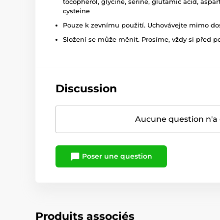
tocopherol, glycine, serine, glutamic acid, aspart
cysteine
Pouze k zevnímu použití. Uchovávejte mimo dosa
Složení se může měnit. Prosíme, vždy si před p
Discussion
Aucune question n'a 
Poser une question
Produits associés