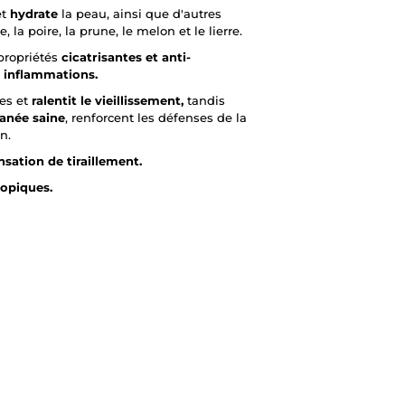
et
hydrate
la peau, ainsi que d'autres
, la poire, la prune, le melon et le lierre.
 propriétés
cicatrisantes et anti-
t inflammations.
res et
ralentit le vieillissement,
tandis
tanée saine
, renforcent les défenses de la
n.
nsation de tiraillement.
topiques.