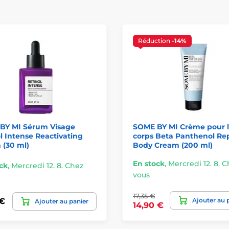
Réduction
-14%
BY MI Sérum Visage
SOME BY MI Crème pour 
l Intense Reactivating
corps Beta Panthenol Re
 (30 ml)
Body Cream (200 ml)
En stock
,
Mercredi 12. 8. 
ck
,
Mercredi 12. 8. Chez
vous
17,35 €
Ajouter au 
 €
Ajouter au panier
14,90 €