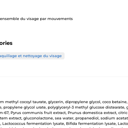
 l'ensemble du visage par mouvements
ories
uillage et nettoyage du visage
m methyl cocoyl taurate, glycerin, dipropylene glycol, coco betaine
de, propylene glycol urate, polyglyceryl-3 methyl glucose distearate,
-67, Pyrus communis fruit extract, Prunus domestica extract, citri
stem extract, gluconolactone, sea water, propanediol, sodium acetat
pb), Lactococcus fermentation lysate, Bifida fermentation lysate, Lact