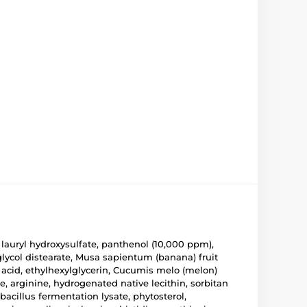
, lauryl hydroxysulfate, panthenol (10,000 ppm),
 glycol distearate, Musa sapientum (banana) fruit
c acid, ethylhexylglycerin, Cucumis melo (melon)
e, arginine, hydrogenated native lecithin, sorbitan
obacillus fermentation lysate, phytosterol,