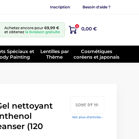
Inscription
Besoin d'aide ?
0
Achetez encore pour
69,99 €
0,00 €
et obtenez
la livraison gratuite
ets Spéciaux et
Lentilles par
Cosmétiques
ody Painting
Thème
coréens et japonais
el nettoyant
nthenol
Voir plus d'articles ›
eanser (120