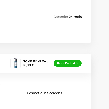
Garantie:
24 mois
SOME BY MI Gel…
Pour l'achat
18,98 €
s
Cosmétiques coréens