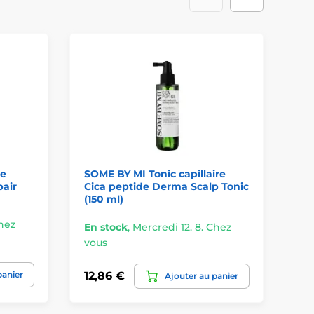
le
SOME BY MI Tonic capillaire
SO
pair
Cica peptide Derma Scalp Tonic
Pe
(150 ml)
(2
Chez
En stock
,
Mercredi 12. 8. Chez
vous
Te
panier
12,86 €
20
Ajouter au panier