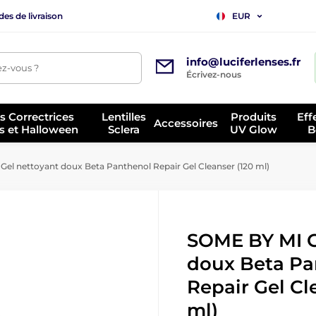
es de livraison
EUR
info@luciferlenses.fr
z-vous ?
Écrivez-nous
es Correctrices
Lentilles
Produits
Eff
Accessoires
s et Halloween
Sclera
UV Glow
B
el nettoyant doux Beta Panthenol Repair Gel Cleanser (120 ml)
SOME BY MI G
doux Beta Pa
Repair Gel Cl
ml)