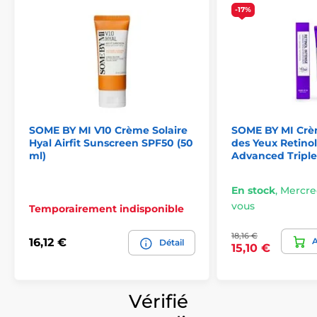
-17%
SOME BY MI V10 Crème Solaire
SOME BY MI Crè
Hyal Airfit Sunscreen SPF50 (50
des Yeux Retinol
ml)
Advanced Triple
En stock
,
Mercred
vous
Temporairement indisponible
18,16 €
A
16,12 €
Détail
15,10 €
Vérifié