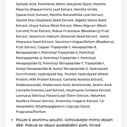
Salicylic Acid, Panthenol, Biotin, Butylene Glycol, Mentha
Piperita (Peppermint) Leaf Extract, Mentha Viridis
[Spearmint) Extract, Mentha Rotundifolia Leaf Extract,
Glycine Max (Soybean) Seed Extract, Nigella Sativa Seed
Extract, Oryza Sativa (Rice) Extract, Ribes Nigrum (Black
Currant) Fruit Extract, Rubus Fruticosus (Blackberry) Fruit
Extract, Sesamum Indicum [Sesame) Seed Extract, Salvia
Hispanica Seed Extract, Vacciniurn Angustifolium (Blueberry)
Fruit Extract, Copper Tripeptide-1, Hexapeptide-9,
Nonapeptide-1, Palmitoyl Tripeptide-5, Palmitoyl
Pentapeptide-4, Palmitoyl Tripeptide-1, Palmitoyl
Hexapeptide-12, Palmitoyl Tetrapeptide-7, Tripeptide-1,
Acetyl Hexapeptide-8, Acetyl Tetrapeptide-2, Hydrolyzed
Corn Protein, Hydrolyzed Soy Protein, Hydrolyzed Wheat
Protein, Milk Protein Extract, Centella Asiatica Extract,
Madecassoside, Madecassic Acid, Asiaticoside, Asiatic Acid,
Camellia Sinensis Leaf Extract, Houttuynia Cordata Extract,
Leonurus Sibiricus Flower/Leaf /Stem Extract, Nelumbo
Nucifera Flower Extract, Artemisia Vulgaris Extract, 1,2-
Hexanediol, Ethylhexylglycerin, Caprylyl Glycol,
Fragrance/Parfum
Pouze k zevnímu použití. Uchovávejte mimo dosah
dětí. Pokud se objeví podráždění pleti, ihned