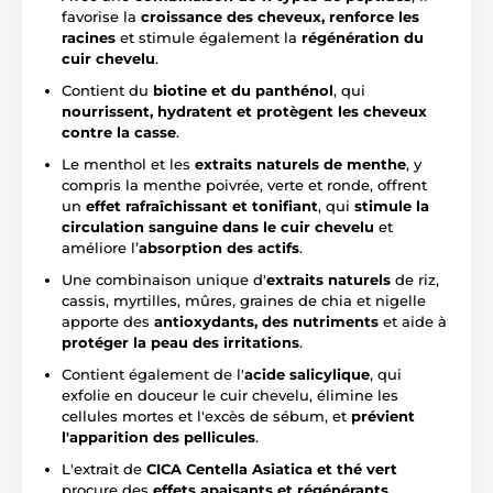
favorise la
croissance des cheveux, renforce les
racines
et stimule également la
régénération du
cuir chevelu
.
Contient du
biotine et du panthénol
, qui
nourrissent, hydratent et protègent les cheveux
contre la casse
.
Le menthol et les
extraits naturels de menthe
, y
compris la menthe poivrée, verte et ronde, offrent
un
effet rafraîchissant et tonifiant
, qui
stimule la
circulation sanguine dans le cuir chevelu
et
améliore l’
absorption des actifs
.
Une combinaison unique d'
extraits naturels
de riz,
cassis, myrtilles, mûres, graines de chia et nigelle
apporte des
antioxydants, des nutriments
et aide à
protéger la peau des irritations
.
Contient également de l'
acide salicylique
, qui
exfolie en douceur le cuir chevelu, élimine les
cellules mortes et l'excès de sébum, et
prévient
l'apparition des pellicules
.
L'extrait de
CICA Centella Asiatica et thé vert
procure des
effets apaisants et régénérants
,