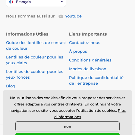
Français
Nous sommes aussi sur:
Youtube
Informations Utiles
Liens Importants
Guide des lentilles de contact
Contactez-nous
de couleur
À propos
Lentilles de couleur pour les
Conditions générales
yeux clairs
Modes de livraison
Lentilles de couleur pour les
yeux foncés
Politique de confidentialité
de l'entreprise
Blog
Réclamations et Rétractation
du Contrat
Nous utilisons des cookies afin de vous proposer des services et
offres adaptés à vos centres d'intérêts. En continuant votre
Sécurité et qualité sans
navigation sur ce site, vous acceptez l’utilisation de cookies.
Plus
compromis
d'informations
non
© 2026 www.luciferlenses.fr ⦁ Boutique en ligne créée par