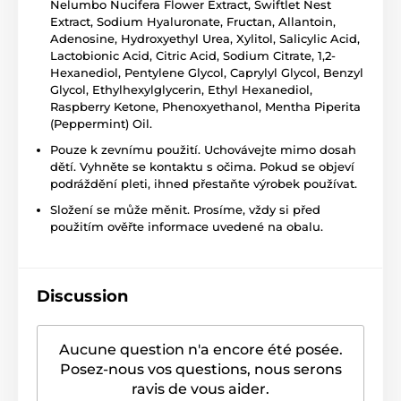
Nelumbo Nucifera Flower Extract, Swiftlet Nest
Extract, Sodium Hyaluronate, Fructan, Allantoin,
Adenosine, Hydroxyethyl Urea, Xylitol, Salicylic Acid,
Lactobionic Acid, Citric Acid, Sodium Citrate, 1,2-
Hexanediol, Pentylene Glycol, Caprylyl Glycol, Benzyl
Glycol, Ethylhexylglycerin, Ethyl Hexanediol,
Raspberry Ketone, Phenoxyethanol, Mentha Piperita
(Peppermint) Oil.
Pouze k zevnímu použití. Uchovávejte mimo dosah
dětí. Vyhněte se kontaktu s očima. Pokud se objeví
podráždění pleti, ihned přestaňte výrobek používat.
Složení se může měnit. Prosíme, vždy si před
použitím ověřte informace uvedené na obalu.
Discussion
Aucune question n'a encore été posée.
Posez-nous vos questions, nous serons
ravis de vous aider.