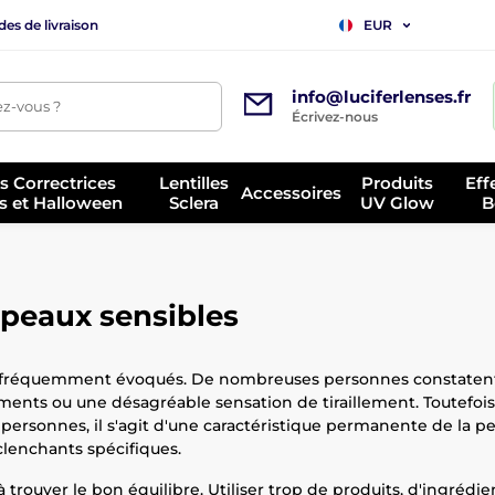
es de livraison
EUR
info@luciferlenses.fr
z-vous ?
Écrivez-nous
es Correctrices
Lentilles
Produits
Eff
Accessoires
s et Halloween
Sclera
UV Glow
B
peaux sensibles
lus fréquemment évoqués. De nombreuses personnes constatent
ments ou une désagréable sensation de tiraillement. Toutefois,
sonnes, il s'agit d'une caractéristique permanente de la peau
clenchants spécifiques.
trouver le bon équilibre. Utiliser trop de produits, d'ingrédi