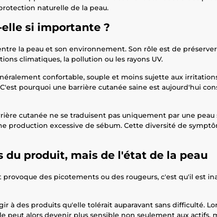
protection naturelle de la peau.
elle si importante ?
 entre la peau et son environnement. Son rôle est de préserver
tions climatiques, la pollution ou les rayons UV.
éralement confortable, souple et moins sujette aux irritations.
 C'est pourquoi une barrière cutanée saine est aujourd'hui 
arrière cutanée ne se traduisent pas uniquement par une peau 
une production excessive de sébum. Cette diversité de symptôm
 du produit, mais de l'état de la peau
ovoque des picotements ou des rougeurs, c'est qu'il est inada
 des produits qu'elle tolérait auparavant sans difficulté. Lors
e peut alors devenir plus sensible non seulement aux actifs, 