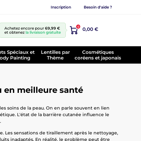
Inscription
Besoin d'aide ?
0
Achetez encore pour
69,99 €
0,00 €
et obtenez
la livraison gratuite
ets Spéciaux et
Lentilles par
Cosmétiques
ody Painting
Thème
coréens et japonais
u en meilleure santé
es soins de la peau. On en parle souvent en lien
étique. L'état de la barrière cutanée influence le
.
 Les sensations de tiraillement après le nettoyage,
duits inadaptés. En réalité, le problème peut être