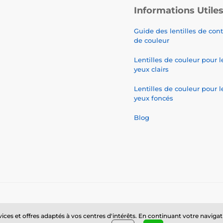
Informations Utile
Guide des lentilles de con
de couleur
Lentilles de couleur pour l
yeux clairs
Lentilles de couleur pour l
yeux foncés
Blog
© 2026 www.luciferlenses.fr ⦁ Boutique en ligne créée par
SIMPLIA.cz
ces et offres adaptés à vos centres d'intérêts. En continuant votre navigatio