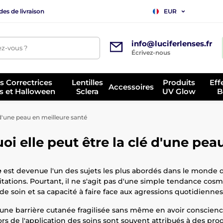
es de livraison
EUR
info@luciferlenses.fr
z-vous ?
Écrivez-nous
es Correctrices
Lentilles
Produits
Eff
Accessoires
s et Halloween
Sclera
UV Glow
B
 d'une peau en meilleure santé
oi elle peut être la clé d'une pea
e
est devenue l'un des sujets les plus abordés dans le monde d
ritations. Pourtant, il ne s'agit pas d'une simple tendance cosm
e soin et sa capacité à faire face aux agressions quotidiennes
e barrière cutanée fragilisée sans même en avoir conscience.
ors de l'application des soins sont souvent attribués à des pro