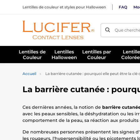
Lentilles de couleur et styles pour Halloween
FAQ
Mod
Que cherche
Lentilles de
Lentilles
Lentilles par
Lentill
Couleur
Halloween
Couleur
Colorée
Accueil
La barrière cutanée : pourquoi elle peut être la clé
La barrière cutanée : pourqu
Ces dernières années, la notion de
barrière cutané
avec les peaux sensibles, la déshydratation ou les ir
comportement de la peau, sa réaction aux produits d
De nombreuses personnes présentent les signes d'un
les rougeurs, l'hypersensibilité ou les picotements l