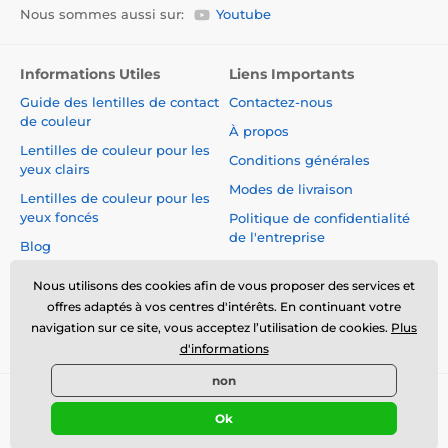
Nous sommes aussi sur:
Youtube
Informations Utiles
Liens Importants
Guide des lentilles de contact
Contactez-nous
de couleur
À propos
Lentilles de couleur pour les
Conditions générales
yeux clairs
Modes de livraison
Lentilles de couleur pour les
yeux foncés
Politique de confidentialité
de l'entreprise
Blog
Réclamations et Rétractation
du Contrat
Nous utilisons des cookies afin de vous proposer des services et
offres adaptés à vos centres d'intérêts. En continuant votre
Sécurité et qualité sans
navigation sur ce site, vous acceptez l’utilisation de cookies.
Plus
compromis
d'informations
non
© 2026 www.luciferlenses.fr ⦁ Boutique en ligne créée par
Ok
SIMPLIA.cz