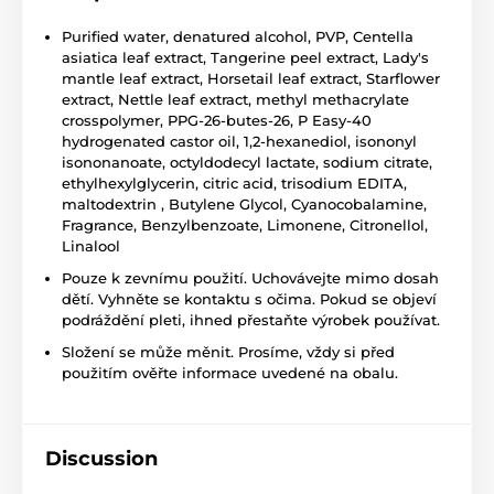
Purified water, denatured alcohol, PVP, Centella
asiatica leaf extract, Tangerine peel extract, Lady's
mantle leaf extract, Horsetail leaf extract, Starflower
extract, Nettle leaf extract, methyl methacrylate
crosspolymer, PPG-26-butes-26, P Easy-40
hydrogenated castor oil, 1,2-hexanediol, isononyl
isononanoate, octyldodecyl lactate, sodium citrate,
ethylhexylglycerin, citric acid, trisodium EDITA,
maltodextrin , Butylene Glycol, Cyanocobalamine,
Fragrance, Benzylbenzoate, Limonene, Citronellol,
Linalool
Pouze k zevnímu použití. Uchovávejte mimo dosah
dětí. Vyhněte se kontaktu s očima. Pokud se objeví
podráždění pleti, ihned přestaňte výrobek používat.
Složení se může měnit. Prosíme, vždy si před
použitím ověřte informace uvedené na obalu.
Discussion