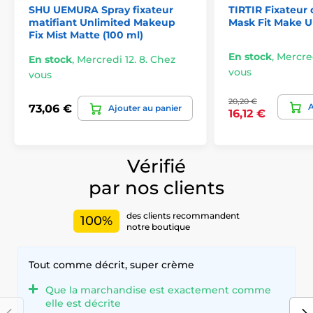
SHU UEMURA Spray fixateur
TIRTIR Fixateur
matifiant Unlimited Makeup
Mask Fit Make Up
Fix Mist Matte (100 ml)
En stock
,
Mercred
En stock
,
Mercredi 12. 8. Chez
vous
vous
20,20 €
A
73,06 €
Ajouter au panier
16,12 €
Vérifié
par nos clients
des clients recommandent
100%
notre boutique
Tout comme décrit, super crème
Que la marchandise est exactement comme
elle est décrite