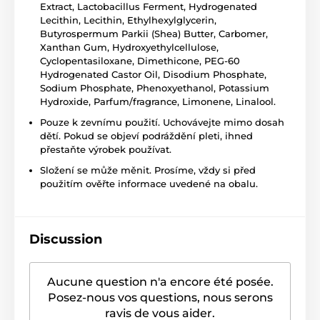
Extract, Lactobacillus Ferment, Hydrogenated
Lecithin, Lecithin, Ethylhexylglycerin,
Butyrospermum Parkii (Shea) Butter, Carbomer,
Xanthan Gum, Hydroxyethylcellulose,
Cyclopentasiloxane, Dimethicone, PEG-60
Hydrogenated Castor Oil, Disodium Phosphate,
Sodium Phosphate, Phenoxyethanol, Potassium
Hydroxide, Parfum/fragrance, Limonene, Linalool.
Pouze k zevnímu použití. Uchovávejte mimo dosah
dětí. Pokud se objeví podráždění pleti, ihned
přestaňte výrobek používat.
Složení se může měnit. Prosíme, vždy si před
použitím ověřte informace uvedené na obalu.
Discussion
Aucune question n'a encore été posée.
Posez-nous vos questions, nous serons
ravis de vous aider.