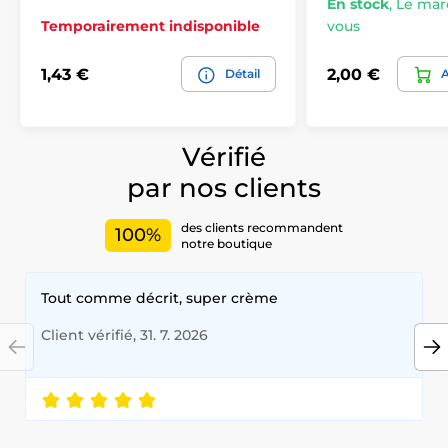
En stock
,
Le mard
Temporairement indisponible
vous
1,43 €
2,00 €
Détail
A
Vérifié
par nos clients
des clients recommandent
100%
notre boutique
Tout comme décrit, super crème
Client vérifié, 31. 7. 2026