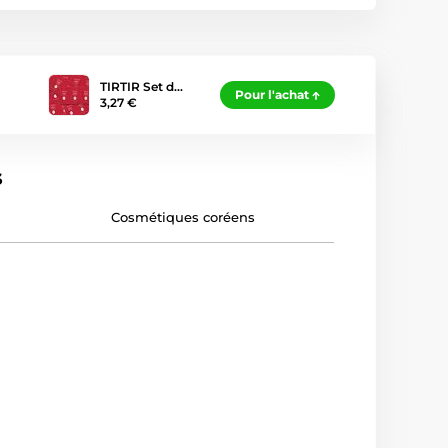
TIRTIR Set d…
Pour l'achat
3,27 €
s
Cosmétiques coréens