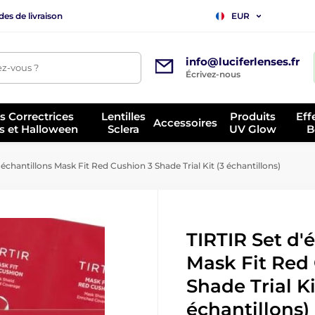
es de livraison
EUR
info@luciferlenses.fr
z-vous ?
Écrivez-nous
es Correctrices
Lentilles
Produits
Eff
Accessoires
s et Halloween
Sclera
UV Glow
B
échantillons Mask Fit Red Cushion 3 Shade Trial Kit (3 échantillons)
TIRTIR Set d'
Mask Fit Red
Shade Trial Ki
échantillons)