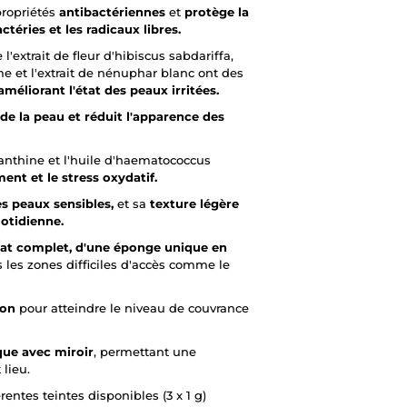
propriétés
antibactériennes
et
protège la
éries et les radicaux libres.
l'extrait de fleur d'hibiscus sabdariffa,
ime et l'extrait de nénuphar blanc ont des
méliorant l'état des peaux irritées.
de la peau et réduit l'apparence des
anthine et l'huile d'haematococcus
ment et le stress oxydatif.
es peaux sensibles,
et sa
texture légère
uotidienne.
at complet, d'une éponge unique en
s les zones difficiles d'accès comme le
ion
pour atteindre le niveau de couvrance
que avec miroir
, permettant une
 lieu.
entes teintes disponibles (3 x 1 g)