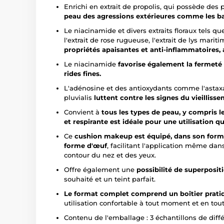
Enrichi en extrait de propolis, qui possède des 
peau des agressions extérieures comme les bact
Le niacinamide et divers extraits floraux tels que 
l'extrait de rose rugueuse, l'extrait de lys marit
propriétés apaisantes et anti-inflammatoires, a
Le niacinamide
favorise également la fermeté 
rides fines.
L'adénosine et des antioxydants comme l'astax
pluvialis
luttent contre les signes du vieillisse
Convient à
tous les types de peau, y compris l
et respirante est idéale pour une utilisation q
Ce
cushion makeup est équipé, dans son form
forme d'œuf
, facilitant l'application même dan
contour du nez et des yeux.
Offre également une
possibilité de superposit
souhaité et un teint parfait.
Le format complet comprend un boîtier prati
utilisation confortable à tout moment et en tout
Contenu de l'emballage : 3 échantillons de différ