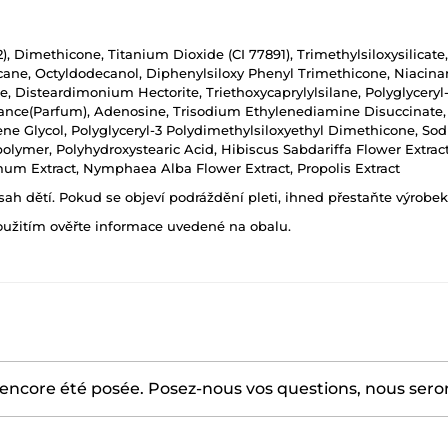
), Dimethicone, Titanium Dioxide (CI 77891), Trimethylsiloxysilicate,
decane, Octyldodecanol, Diphenylsiloxy Phenyl Trimethicone, Niaci
 Disteardimonium Hectorite, Triethoxycaprylylsilane, Polyglyceryl-
agrance(Parfum), Adenosine, Trisodium Ethylenediamine Disuccinat
pylene Glycol, Polyglyceryl-3 Polydimethylsiloxyethyl Dimethicone, 
lymer, Polyhydroxystearic Acid, Hibiscus Sabdariffa Flower Extract
um Extract, Nymphaea Alba Flower Extract, Propolis Extract
h dětí. Pokud se objeví podráždění pleti, ihned přestaňte výrobek
oužitím ověřte informace uvedené na obalu.
encore été posée. Posez-nous vos questions, nous serons