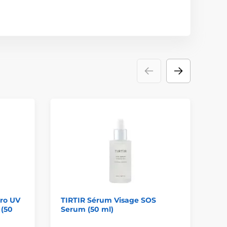
dro UV
TIRTIR Sérum Visage SOS
TI
 (50
Serum (50 ml)
Mi