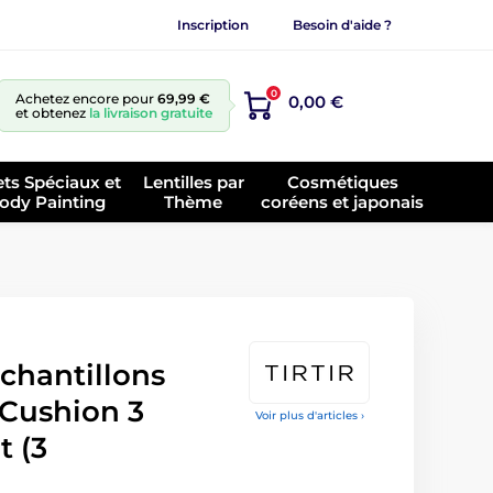
Inscription
Besoin d'aide ?
0
Achetez encore pour
69,99 €
0,00 €
et obtenez
la livraison gratuite
ets Spéciaux et
Lentilles par
Cosmétiques
ody Painting
Thème
coréens et japonais
échantillons
 Cushion 3
Voir plus d'articles ›
t (3