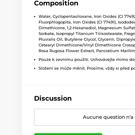
Composition
Water, Cyclopentasiloxane, Iron Oxides (CI 77492
Fluorphlogopite, Iron Oxides (CI 77491), Isodo
Dimethicone, 1,2-Hexanediol, Magnesium Sulfate,
Sorbate, Isopropyl Titanium Triisostearate, Fr
Pluvialis Oil, Butylene Glycol, Glycerin, Dipro
Cetearyl Dimethicone/Vinyl Dimethicone Crosspo
Rosa Rugosa Flower Extract, Pancratium Maritim
Pouze k zevnímu použití. Uchovávejte mimo dosa
Složení se může měnit. Prosíme, vždy si před p
Discussion
Aucune question n'a 