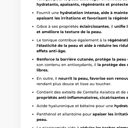
hydratants, apaisants, régénérants et protecte
Fournit une
hydratation intense, aide à mainte
apaisant les irritations et favorisant la régéné
Grâce à ses propriétés
éclaircissantes
, il
unifie 
et améliore la texture de la peau.
Le tonique contribue également à la
régénérati
l'élasticité de la peau et aide à réduire les ridu
effets anti-âge.
Renforce la barrière cutanée, protège la peau
son contenu en antioxydants, il
la protège des
libres.
En outre, il
nourrit la peau, favorise son renou
rendant plus douce et lisse au toucher.
Contient des extraits de Centella Asiatica et d
propriétés anti-inflammatoires, cicatrisantes 
Acide hyaluronique et bétaïne pour une
hydrat
Panthénol et allantoïne pour
apaiser les irritat
peau.
La niacinamide aide à
réduire les taches pigme