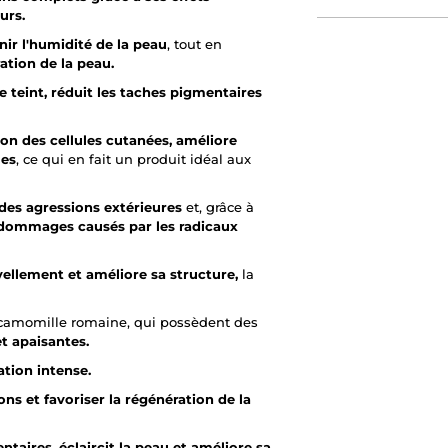
urs.
nir l'humidité de la peau
, tout en
ration de la peau.
le teint, réduit les taches pigmentaires
on des cellules cutanées, améliore
les
, ce qui en fait un produit idéal aux
 des agressions extérieures
et, grâce à
 dommages causés par les radicaux
vellement et améliore sa structure,
la
e camomille romaine, qui possèdent des
et apaisantes.
ation intense.
ions et favoriser la régénération de la
ntaires, éclaircit la peau et améliore sa