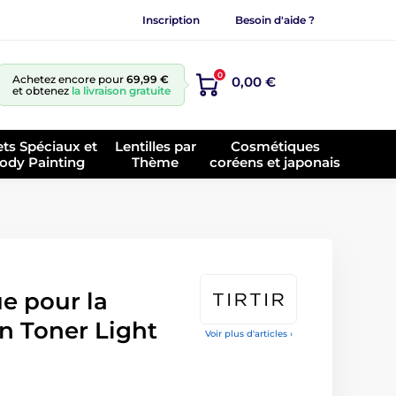
Inscription
Besoin d'aide ?
0
Achetez encore pour
69,99 €
0,00 €
et obtenez
la livraison gratuite
ets Spéciaux et
Lentilles par
Cosmétiques
ody Painting
Thème
coréens et japonais
e pour la
n Toner Light
Voir plus d'articles ›