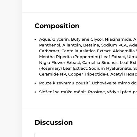
Composition
Aqua, Glycerin, Butylene Glycol, Niacinamide, An
Panthenol, Allantoin, Betaine, Sodium PCA, Adeno
Carbomer, Centella Asiatica Extract, Alchemilla 
Mentha Piperita (Peppermint) Leaf Extract, Ulmu
Nigra Flower Extract, Camellia Sinensis Leaf Ex
(Rosemary) Leaf Extract, Sodium Hyaluronate, Sc
Ceramide NP, Copper Tripeptide-1, Acetyl Hexap
Pouze k zevnímu použití. Uchovávejte mimo dosa
Složení se může měnit. Prosíme, vždy si před p
Discussion