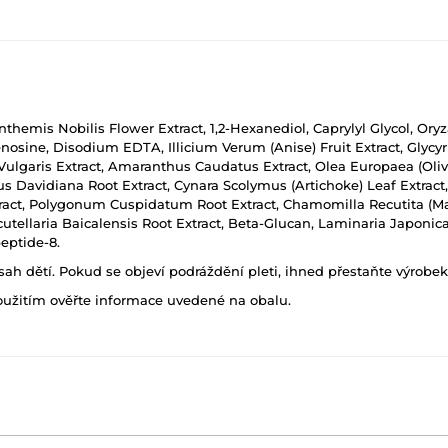
themis Nobilis Flower Extract, 1,2-Hexanediol, Caprylyl Glycol, Oryz
sine, Disodium EDTA, Illicium Verum (Anise) Fruit Extract, Glycyrrh
Vulgaris Extract, Amaranthus Caudatus Extract, Olea Europaea (Olive) 
s Davidiana Root Extract, Cynara Scolymus (Artichoke) Leaf Extract
tract, Polygonum Cuspidatum Root Extract, Chamomilla Recutita (Mat
utellaria Baicalensis Root Extract, Beta-Glucan, Laminaria Japonic
eptide-8.
h dětí. Pokud se objeví podráždění pleti, ihned přestaňte výrobek
oužitím ověřte informace uvedené na obalu.