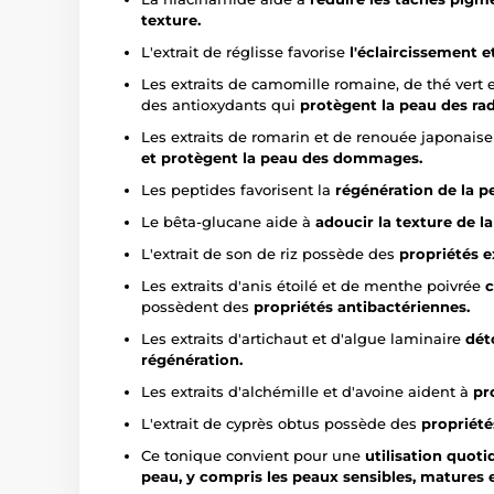
texture.
L'extrait de réglisse favorise
l'éclaircissement e
Les extraits de camomille romaine, de thé vert 
des antioxydants qui
protègent la peau des rad
Les extraits de romarin et de renouée japonais
et protègent la peau des dommages.
Les peptides favorisent la
régénération de la p
Le bêta-glucane aide à
adoucir la texture de l
L'extrait de son de riz possède des
propriétés e
Les extraits d'anis étoilé et de menthe poivrée
c
possèdent des
propriétés antibactériennes.
Les extraits d'artichaut et d'algue laminaire
dét
régénération.
Les extraits d'alchémille et d'avoine aident à
pr
L'extrait de cyprès obtus possède des
propriété
Ce tonique convient pour une
utilisation quoti
peau, y compris les peaux sensibles, matures et