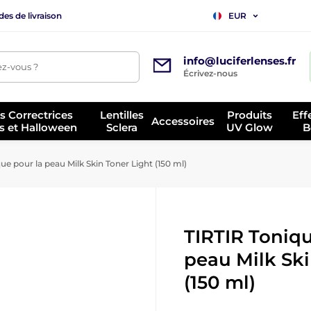
es de livraison
EUR
info@luciferlenses.fr
z-vous ?
Écrivez-nous
es Correctrices
Lentilles
Produits
Eff
Accessoires
s et Halloween
Sclera
UV Glow
B
e pour la peau Milk Skin Toner Light (150 ml)
TIRTIR Toniqu
peau Milk Ski
(150 ml)