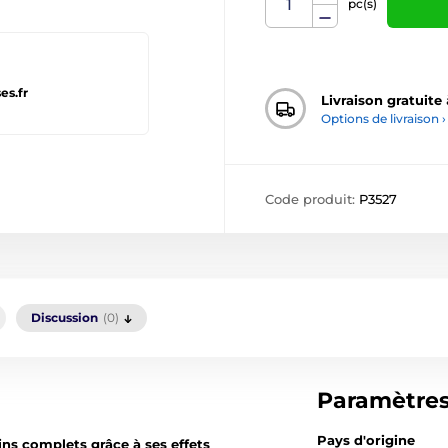
pc(s)
es.fr
Livraison gratuite
Options de livraison ›
Code produit:
P3527
Discussion
(0)
Paramètre
Pays d'origine
ins complets grâce à ses effets