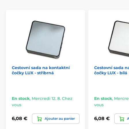
Cestovní sada na kontaktní
Cestovní sada n
čočky LUX - stříbrná
čočky LUX - bílá
En stock
,
Mercredi 12. 8. Chez
En stock
,
Mercred
vous
vous
6,08 €
6,08 €
Ajouter au panier
A