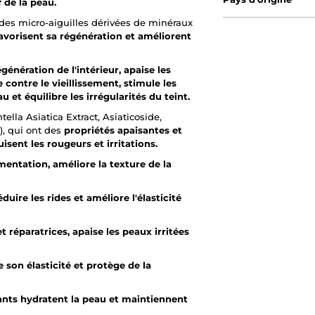
 de la peau.
 des micro-aiguilles dérivées de minéraux
avorisent sa régénération et améliorent
égénération de l'intérieur, apaise les
e contre le vieillissement, stimule les
u et équilibre les irrégularités du teint.
tella Asiatica Extract, Asiaticoside,
), qui ont des
propriétés apaisantes et
isent les rougeurs et irritations.
mentation, améliore la texture de la
duire les rides et améliore l'élasticité
 réparatrices, apaise les peaux irritées
e son élasticité et protège de la
ants hydratent la peau et maintiennent