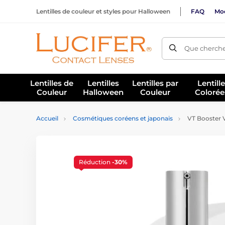
Lentilles de couleur et styles pour Halloween
FAQ
Mod
Que cherche
Lentilles de
Lentilles
Lentilles par
Lentill
Couleur
Halloween
Couleur
Colorée
Accueil
Cosmétiques coréens et japonais
VT Booster V
Réduction
-30%