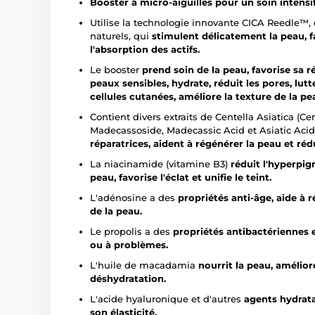
Booster à micro-aiguilles pour un soin intensif
Utilise la technologie innovante CICA Reedle™,
naturels, qui
stimulent délicatement la peau, f
l'absorption des actifs.
Le booster
prend soin de la peau,
favorise sa r
peaux sensibles, hydrate, réduit les pores, lutt
cellules cutanées, améliore la texture de la pea
Contient divers extraits de Centella Asiatica (Cen
Madecassoside, Madecassic Acid et Asiatic Acid
réparatrices, aident à régénérer la peau et rédu
La niacinamide (vitamine B3)
réduit l'hyperpig
peau, favorise l'éclat et unifie le teint.
L'adénosine a des
propriétés anti-âge, aide à ré
de la peau.
Le propolis a des
propriétés antibactériennes et
ou à problèmes.
L'huile de macadamia
nourrit la peau, amélior
déshydratation.
L'acide hyaluronique et d'autres
agents hydrat
son élasticité.