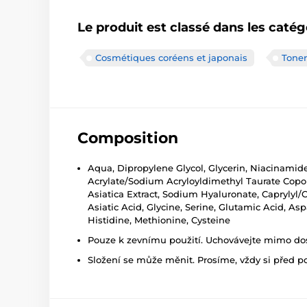
Le produit est classé dans les catég
Cosmétiques coréens et japonais
Toner
Composition
Aqua, Dipropylene Glycol, Glycerin, Niacinamide
Acrylate/Sodium Acryloyldimethyl Taurate Copoly
Asiatica Extract, Sodium Hyaluronate, Caprylyl/
Asiatic Acid, Glycine, Serine, Glutamic Acid, Asp
Histidine, Methionine, Cysteine
Pouze k zevnímu použití. Uchovávejte mimo dosa
Složení se může měnit. Prosíme, vždy si před p