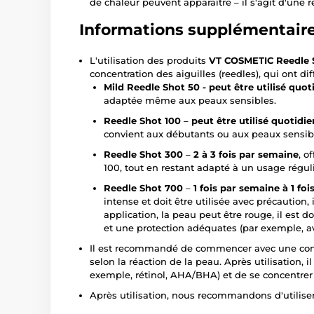
de chaleur peuvent apparaître – il s'agit d'une 
Informations supplémentair
L'utilisation des produits
VT COSMETIC Reedle S
concentration des aiguilles (reedles), qui ont dif
Mild Reedle Shot 50 - peut être utilisé qu
adaptée même aux peaux sensibles.
Reedle Shot 100
–
peut être utilisé quotidi
convient aux débutants ou aux peaux sensib
Reedle Shot 300
–
2 à 3 fois par semaine
, o
100, tout en restant adapté à un usage réguli
Reedle Shot 700
–
1 fois par semaine à 1 foi
intense et doit être utilisée avec précautio
application, la peau peut être rouge, il est 
et une protection adéquates (par exemple, a
Il est recommandé de commencer avec une conc
selon la réaction de la peau. Après utilisation, il
exemple, rétinol, AHA/BHA) et de se concentrer 
Après utilisation, nous recommandons d'utilise