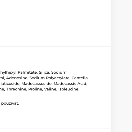
hylhexyl Palmitate, Silica, Sodium
col, Adenosine, Sodium Polyacrylate, Centella
siaticoside, Madecassoside, Madecassic Acid,
e, Threonine, Proline, Valine, Isoleucine,
 používat.