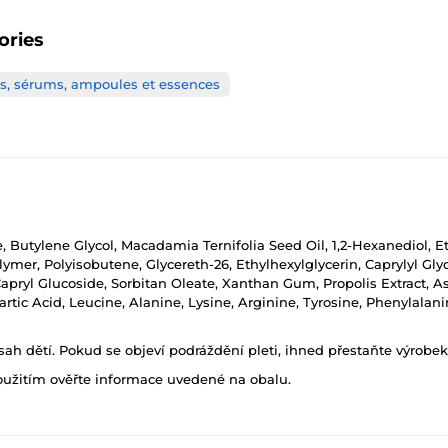
ories
s, sérums, ampoules et essences
, Butylene Glycol, Macadamia Ternifolia Seed Oil, 1,2-Hexanediol, Et
mer, Polyisobutene, Glycereth-26, Ethylhexylglycerin, Caprylyl Gly
Capryl Glucoside, Sorbitan Oleate, Xanthan Gum, Propolis Extract, A
artic Acid, Leucine, Alanine, Lysine, Arginine, Tyrosine, Phenylalanin
h dětí. Pokud se objeví podráždění pleti, ihned přestaňte výrobek
oužitím ověřte informace uvedené na obalu.