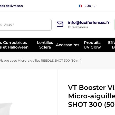
es de livraison
EUR
info@luciferlenses.fr
z-vous ?
Écrivez-nous
es Correctrices
Lentilles
Produits
Eff
Accessoires
s et Halloween
Sclera
UV Glow
B
isage avec Micro-aiguilles REEDLE SHOT 300 (50 ml)
VT Booster V
Micro-aiguil
SHOT 300 (50