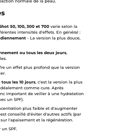
réaction normale de la peau.
es
hot 50, 100, 300 et 700
varie selon la
férentes intensités d'effets. En général :
otidiennement
- La version la plus douce,
ennement ou tous les deux jours
,
les.
ffre un effet plus profond que la version
er.
s tous les 10 jours
, c'est la version la plus
n, idéalement comme cure. Après
donc important de veiller à une hydratation
vec un SPF).
entration plus faible et d'augmenter
 est conseillé d'éviter d'autres actifs (par
sur l'apaisement et la régénération.
r un SPF.