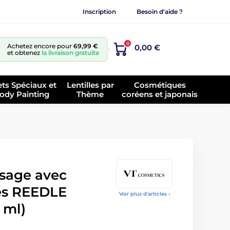
Inscription
Besoin d'aide ?
0
Achetez encore pour
69,99 €
0,00 €
et obtenez
la livraison gratuite
ets Spéciaux et
Lentilles par
Cosmétiques
ody Painting
Thème
coréens et japonais
isage avec
les REEDLE
Voir plus d'articles ›
 ml)