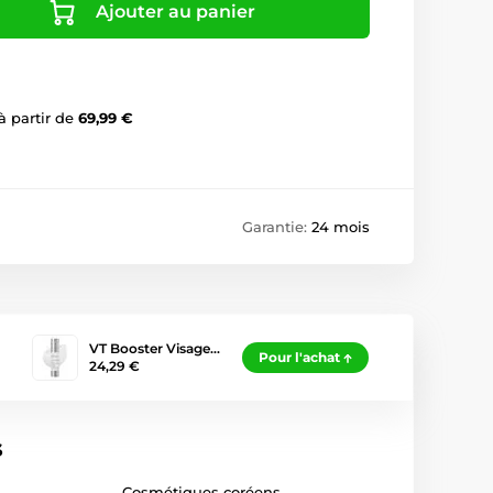
Ajouter au panier
à partir de
69,99 €
Garantie:
24 mois
VT Booster Visage…
Pour l'achat
24,29 €
s
Cosmétiques coréens