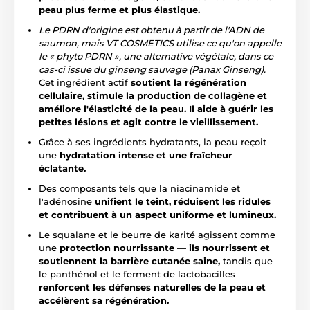
peau plus ferme et plus élastique.
Le PDRN d'origine est obtenu à partir de l'ADN de
saumon, mais VT COSMETICS utilise ce qu'on appelle
le « phyto PDRN », une alternative végétale, dans ce
cas-ci issue du ginseng sauvage (Panax Ginseng).
Cet ingrédient actif
soutient la régénération
cellulaire, stimule la production de collagène et
améliore l'élasticité de la peau.
Il aide à guérir les
petites lésions et agit contre le vieillissement.
Grâce à ses ingrédients hydratants, la peau reçoit
une
hydratation intense et une fraîcheur
éclatante.
Des composants tels que la niacinamide et
l'adénosine
unifient le teint, réduisent les ridules
et contribuent à un aspect uniforme et lumineux.
Le squalane et le beurre de karité agissent comme
une
protection nourrissante
—
ils nourrissent et
soutiennent la barrière cutanée saine,
tandis que
le panthénol et le ferment de lactobacilles
renforcent les défenses naturelles
de la peau et
accélèrent sa régénération.