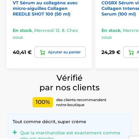
VT Sérum au collagène avec
COSRX Sérum vi
micro-aiguilles Collagen
Collagen Intense
REEDLE SHOT 100 (50 ml)
Serum (100 ml)
En stock
,
Mercredi 12. 8. Chez
En stock
,
Mercred
vous
vous
40,41 €
24,29 €
Ajouter au panier
A
Vérifié
par nos clients
des clients recommandent
100%
notre boutique
Tout comme décrit, super crème
Que la marchandise est exactement comme
elle est décrite