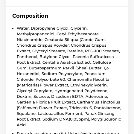
Composition
Water, Dipropylene Glycol, Glycerin,
Methylpropanediol, Cetyl Ethylhexanoate,
Niacinamide, Ceratonia Siliqua (Carob) Gum,
Chondrus Crispus Powder, Chondrus Crispus
Extract, Glyceryl Stearate, Betaine, PEG-100 Stearate,
Panthenol, Butylene Glycol, Paeonia Suffruticosa
Root Extract, Centella Asiatica Extract, Cellulose
Gum, Butyrospermum Parkii (Shea) Butter, 1,2-
Hexanediol, Sodium Polyacrylate, Potassium
Chloride, Polysorbate 60, Chamomilla Recutita
(Matricaria) Flower Extract, Ethylhexylglycerin,
Glyceryl Caprylate, Hydrogenated Polydecene,
Dextrin, Sucrose, Disodium EDTA, Adenosine,
Gardenia Florida Fruit Extract, Carthamus Tinctorius
(Safflower) Flower Extract, Trideceth-6, Pantolactone,
Squalane, Lactobacillus Ferment, Panax Ginseng
Root Extract, Sodium DNA(0.05ppm), Polyglucuronic
Acid
Pouze k zevnímu použití. Uchovávejte mimo dosah