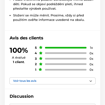
dětí. Pokud se objeví podráždění pleti, ihned
přestaňte výrobek používat.
Složení se může měnit. Prosíme, vždy si před
použitím ověřte informace uvedené na obalu.
Avis des clients
5
1x
100%
4
0x
A évalué
3
0x
1 client
.
2
0x
1
0x
Voir tous les avis
Discussion