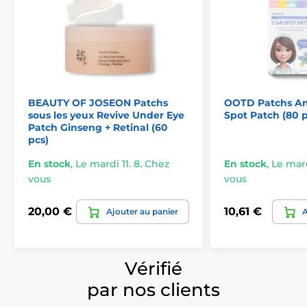
BEAUTY OF JOSEON Patchs
OOTD Patchs An
sous les yeux Revive Under Eye
Spot Patch (80 p
Patch Ginseng + Retinal (60
pcs)
En stock
,
Le mardi 11. 8. Chez
En stock
,
Le mard
vous
vous
20,00 €
10,61 €
Ajouter au panier
A
Vérifié
par nos clients