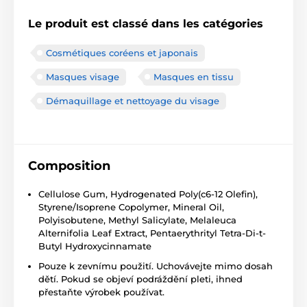
Le produit est classé dans les catégories
Cosmétiques coréens et japonais
Masques visage
Masques en tissu
Démaquillage et nettoyage du visage
Composition
Cellulose Gum, Hydrogenated Poly(c6-12 Olefin),
Styrene/Isoprene Copolymer, Mineral Oil,
Polyisobutene, Methyl Salicylate, Melaleuca
Alternifolia Leaf Extract, Pentaerythrityl Tetra-Di-t-
Butyl Hydroxycinnamate
Pouze k zevnímu použití. Uchovávejte mimo dosah
dětí. Pokud se objeví podráždění pleti, ihned
přestaňte výrobek používat.