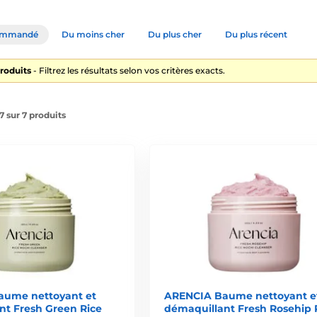
ommandé
Du moins cher
Du plus cher
Du plus récent
roduits
- Filtrez les résultats selon vos critères exacts.
7 sur 7 produits
ume nettoyant et
ARENCIA Baume nettoyant e
nt Fresh Green Rice
démaquillant Fresh Rosehip 