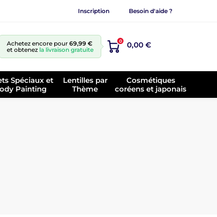
Inscription
Besoin d'aide ?
0
Achetez encore pour
69,99 €
0,00 €
et obtenez
la livraison gratuite
ets Spéciaux et
Lentilles par
Cosmétiques
ody Painting
Thème
coréens et japonais