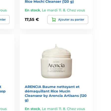
Rice Mochi Cleanser (120 g)
vous
En stock
,
Le mardi 11. 8. Chez vous
17,55 €
nier
Ajouter au panier
t
ARENCIA Baume nettoyant et
sop
démaquillant Rice Mucin
Cleansesr by Arencia Artisans (120
g)
vous
En stock
,
Le mardi 11. 8. Chez vous