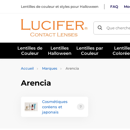
Lentilles de couleur et styles pour Halloween
FAQ
Mod
Que cherche
Lentilles de
Lentilles
Lentilles par
Lentill
Couleur
Halloween
Couleur
Colorée
Accueil
Marques
Arencia
Arencia
Cosmétiques
coréens et
7
japonais