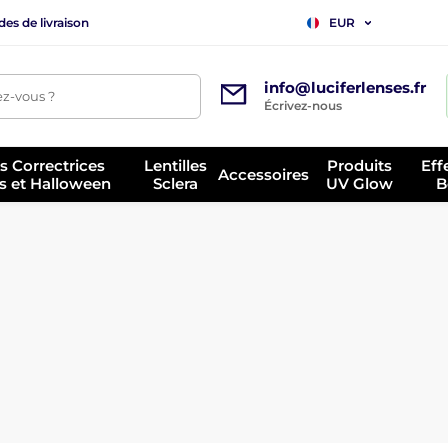
es de livraison
EUR
info@luciferlenses.fr
z-vous ?
Écrivez-nous
es Correctrices
Lentilles
Produits
Eff
Accessoires
s et Halloween
Sclera
UV Glow
B