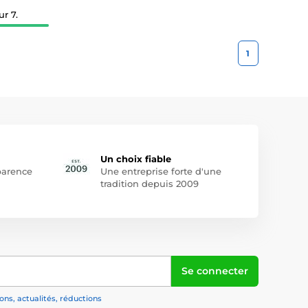
r 7.
1
Un choix fiable
arence
Une entreprise forte d'une
tradition depuis 2009
Se connecter
ns, actualités, réductions