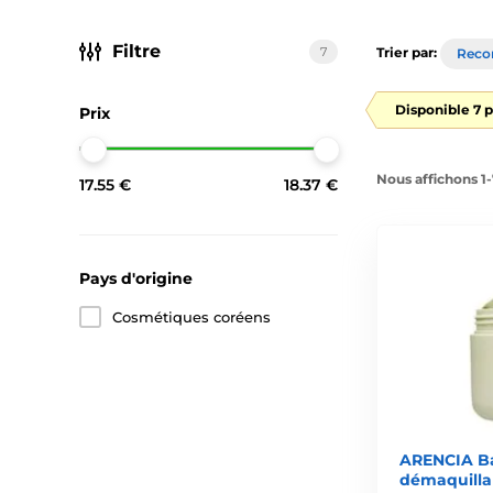
Filtre
7
Trier par:
Rec
Disponible 7 p
Prix
Nous affichons 1-
17.55 €
18.37 €
Pays d'origine
Cosmétiques coréens
ARENCIA Ba
démaquilla